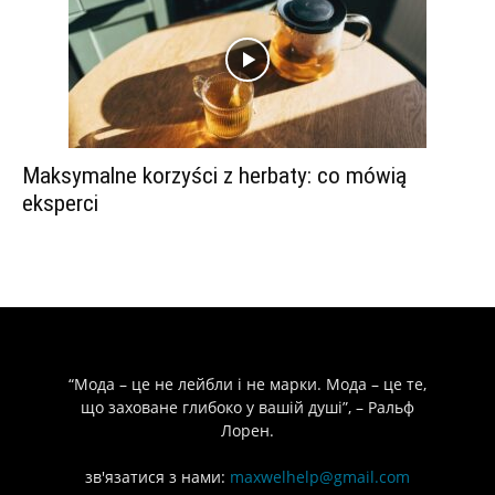
Maksymalne korzyści z herbaty: co mówią
eksperci
“Мода – це не лейбли і не марки. Мода – це те,
що заховане глибоко у вашій душі”, – Ральф
Лорен.
зв'язатися з нами:
maxwelhelp@gmail.com