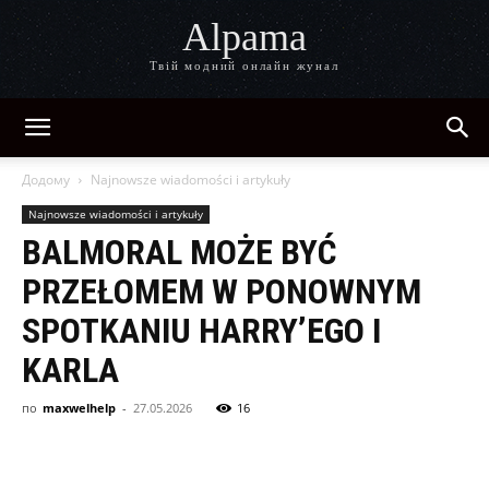
Alpama
Твій модний онлайн жунал
Додому
Najnowsze wiadomości i artykuły
Najnowsze wiadomości i artykuły
BALMORAL MOŻE BYĆ
PRZEŁOMEM W PONOWNYM
SPOTKANIU HARRY’EGO I
KARLA
по
maxwelhelp
-
27.05.2026
16