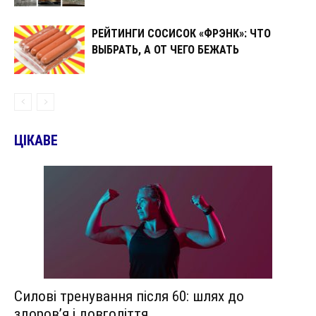
РЕЙТИНГИ СОСИСОК «ФРЭНК»: ЧТО
ВЫБРАТЬ, А ОТ ЧЕГО БЕЖАТЬ
ЦІКАВЕ
Силові тренування після 60: шлях до
здоров’я і довголіття