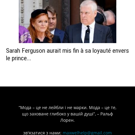
Sarah Ferguson aurait mis fin à sa loyauté envers
le prince...
“Мода – це не лейбли і не марки. Мода – це те,
що заховане глибоко у вашій душі”, – Ральф
Лорен.
зв'язатися з нами:
maxwelhelp@gmail.com