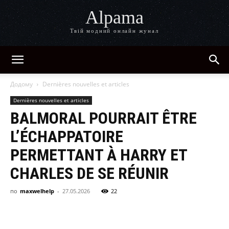
Alpama
Твій модний онлайн жунал
Додому
Dernières nouvelles et articles
Dernières nouvelles et articles
BALMORAL POURRAIT ÊTRE
L’ÉCHAPPATOIRE
PERMETTANT À HARRY ET
CHARLES DE SE RÉUNIR
по
maxwelhelp
-
27.05.2026
22