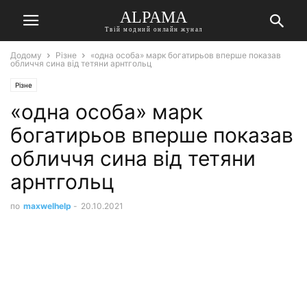
ALPAMA
Твій модний онлайн жунал
Додому
Різне
«одна особа» марк богатирьов вперше показав
обличчя сина від тетяни арнтгольц
Різне
«одна особа» марк
богатирьов вперше показав
обличчя сина від тетяни
арнтгольц
по
maxwelhelp
-
20.10.2021