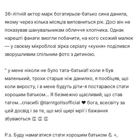
36-літній актор марк богатирьов-батько сина данила,
якому через кілька місяців виповниться рік. Досі він не
показував шанувальникам обличчя хлопчика. Однак
нарешті фанати змогли побачити, на кого схожий малюк
— у своєму мікроблозі зірка серіалу «кухня» поділився
зворушливим спільним фото з дитиною.
” у мене ніколи не було тата-батька!! коли я був
маленький, трохи старше ніж данилко, я пообіцяв, що
коли виросту, і в мене будуть діти-я постараюся стати
хорошим батьком… Я безмежно щасливий, що став
татом…спасибі @tarntgoltsofficial ❤️ бога, всесвіту за
цей досвід і за те, що мої щирі мрії і бажання
збуваються 👏 👏 👏
P.s. Буду намагатися стати хорошим батьком 💪 »,