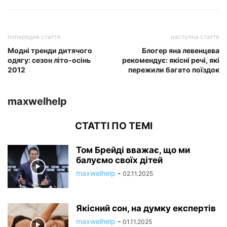
попередня стаття
наступна стаття
Модні тренди дитячого
Блогер яна левенцева
одягу: сезон літо-осінь
рекомендує: якісні речі, які
2012
пережили багато поїздок
maxwelhelp
СТАТТІ ПО ТЕМІ
Том Брейді вважає, що ми
балуємо своїх дітей
maxwelhelp
-
02.11.2025
Якісний сон, на думку експертів
maxwelhelp
-
01.11.2025