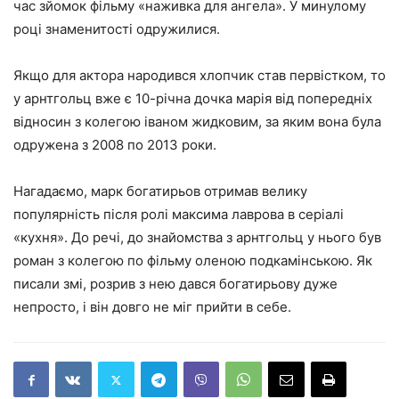
час зйомок фільму «наживка для ангела». У минулому
році знаменитості одружилися.
Якщо для актора народився хлопчик став первістком, то
у арнтгольц вже є 10-річна дочка марія від попередніх
відносин з колегою іваном жидковим, за яким вона була
одружена з 2008 по 2013 роки.
Нагадаємо, марк богатирьов отримав велику
популярність після ролі максима лаврова в серіалі
«кухня». До речі, до знайомства з арнтгольц у нього був
роман з колегою по фільму оленою подкамінською. Як
писали змі, розрив з нею дався богатирьову дуже
непросто, і він довго не міг прийти в себе.