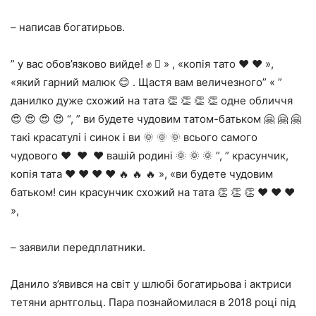
– написав богатирьов.
” у вас обов’язково вийде! ✊ 🏼 » , «копія тато ❤️ ❤️ »,
«який гарний малюк 😊 . Щастя вам величезного” « ”
данилко дуже схожий на тата 👏 👏 👏 👏 одне обличчя
😍 😍 😍 😍 “, ” ви будете чудовим татом-батьком 🤗 🤗 🤗
такі красатулі і синок і ви 🌞 🌞 🌞 всього самого
чудового ❤ ️ ❤ ️ ❤️ вашій родині 🌞 🌞 🌞 “, ” красунчик,
копія тата ❤️ ❤️ ❤️ ❤️ 🔥 🔥 🔥 », «ви будете чудовим
батьком! син красунчик схожий на тата 👏 👏 👏 ❤️ ❤️ ❤
»,
– заявили передплатники.
Данило з’явився на світ у шлюбі богатирьова і актриси
тетяни арнтгольц. Пара познайомилася в 2018 році під