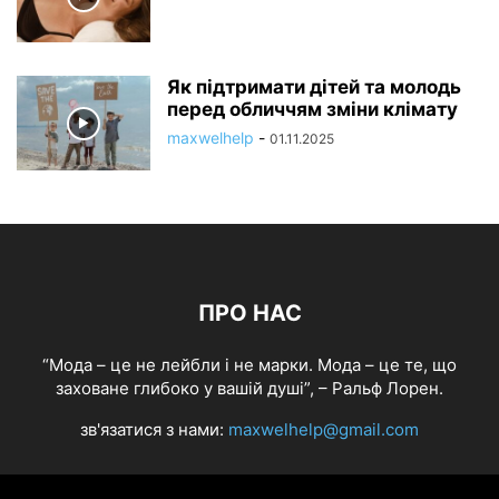
Як підтримати дітей та молодь
перед обличчям зміни клімату
maxwelhelp
-
01.11.2025
ПРО НАС
“Мода – це не лейбли і не марки. Мода – це те, що
заховане глибоко у вашій душі”, – Ральф Лорен.
зв'язатися з нами:
maxwelhelp@gmail.com