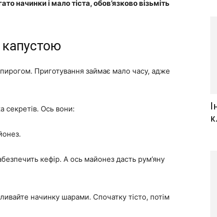
ато начинки і мало тіста, обов’язково візьміть
з капустою
пирогом. Приготування займає мало часу, адже
І
 секретів. Ось вони:
к
йонез.
безпечить кефір. А ось майонез дасть рум’яну
ливайте начинку шарами. Спочатку тісто, потім