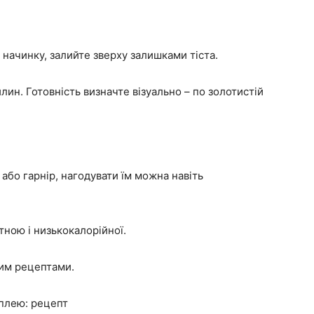
ь начинку, залийте зверху залишками тіста.
лин. Готовність визначте візуально – по золотистій
або гарнір, нагодувати їм можна навіть
тною і низькокалорійної.
ким рецептами.
оплею: рецепт