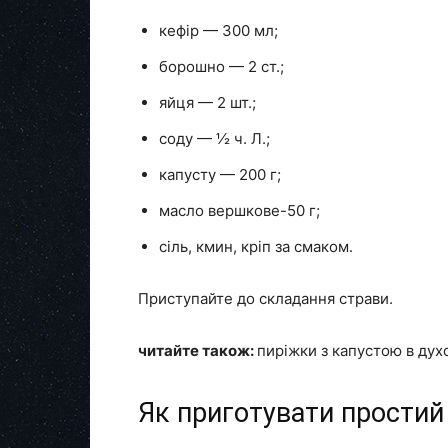
кефір — 300 мл;
борошно — 2 ст.;
яйця — 2 шт.;
соду — ½ ч. Л.;
капусту — 200 г;
масло вершкове-50 г;
сіль, кмин, кріп за смаком.
Приступайте до складання страви.
читайте також:
пиріжки з капустою в дух
Як приготувати простий 