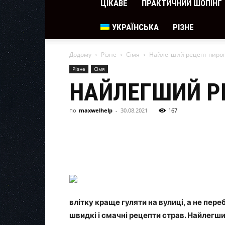
ЦІКАВЕ
ПРАКТИЧНИЙ ШОПІНГ
УКРАЇНСЬКА
РІЗНЕ
Додому
Різне
Сімя
Найлегший рецепт пирог
Різне
Сімя
НАЙЛЕГШИЙ Р
по
maxwelhelp
-
30.08.2021
167
влітку краще гуляти на вулиці, а не пер
швидкі і смачні рецепти страв. Найлегши