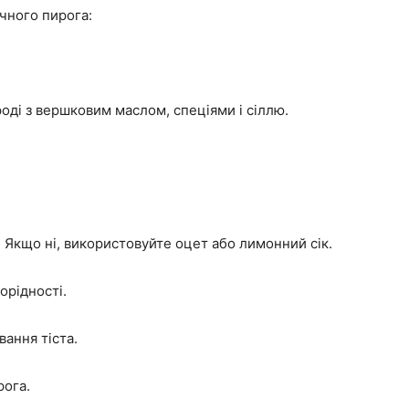
чного пирога:
оді з вершковим маслом, спеціями і сіллю.
. Якщо ні, використовуйте оцет або лимонний сік.
орідності.
ання тіста.
рога.