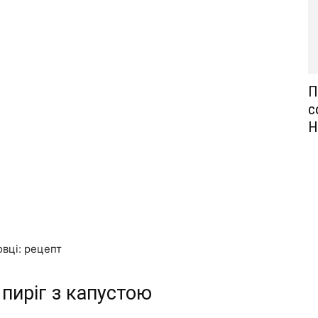
П
с
Н
овці: рецепт
пиріг з капустою