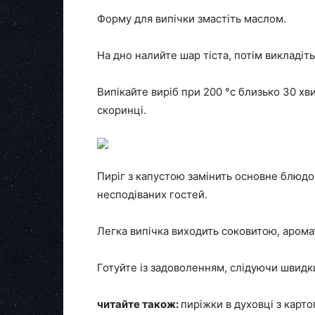
Форму для випічки змастіть маслом.
На дно налийте шар тіста, потім викладіт
Випікайте виріб при 200 °с близько 30 хви
скоринці.
Пиріг з капустою замінить основне блюдо 
несподіваних гостей.
Легка випічка виходить соковитою, арома
Готуйте із задоволенням, слідуючи швид
читайте також:
пиріжки в духовці з карт