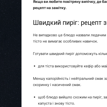
Якщо ви любите повітряну випічку, де баг
рецепт на замітку.
Швидкий пиріг: рецепт 
Не випадково це блюдо назвали ледачим 
тісто не вимагає особливих навичок.
Готувати швидкий пиріг допоможуть кілька
для тіста використовуйте кефір або ма
Меншу калорійність і нейтральний смак за
скоринку і насичений смак.
щоб блюдо вийшло схожим на пиріг, за
капуста і знову тісто.