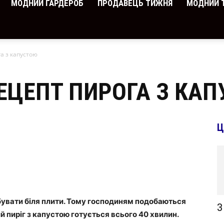
МОДНИЙ ГАРДЕРОБ
ПРОДАВЕЦЬ ТИЖНЯ
МОДНИЙ 
а з капустою
ЕЦЕПТ ПИРОГА З КА
Ц
ебувати біля плити. Тому господиням подобаються
З
й пиріг
з
капустою готується всього
40
хвилин.