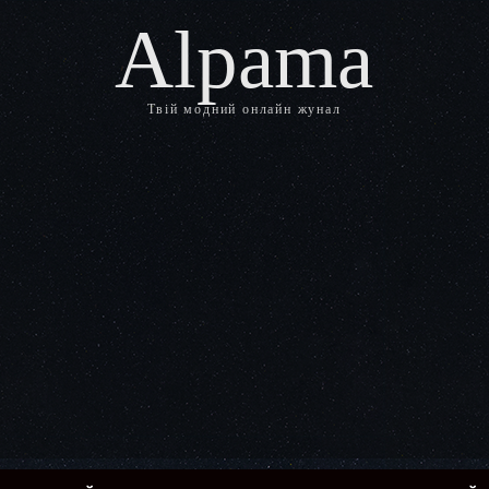
Alpama
Твій модний онлайн жунал