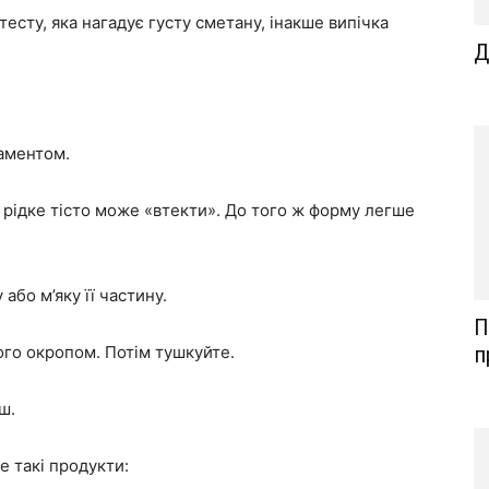
сту, яка нагадує густу сметану, інакше випічка
Д
аментом.
 рідке тісто може «втекти». До того ж форму легше
або м’яку її частину.
П
п
ого окропом. Потім тушкуйте.
ш.
е такі продукти: