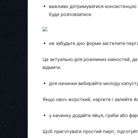
важливо дотримуватися консистенцію те
буде розповзатися.
не забудьте дно форми застелити перг
Це актуально для рознімних ємностей, де
відмити.
для начинки вибирайте молоду капусту 
Якщо овоч жорсткий, наріжте і залийте й
у начинку додайте яйця, гриби або фар
Щоб приготувати простий пиріг, підготуйт