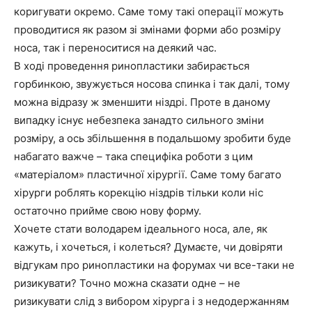
коригувати окремо. Саме тому такі операції можуть
проводитися як разом зі змінами форми або розміру
носа, так і переноситися на деякий час.
В ході проведення ринопластики забирається
горбинкою, звужується носова спинка і так далі, тому
можна відразу ж зменшити ніздрі. Проте в даному
випадку існує небезпека занадто сильного зміни
розміру, а ось збільшення в подальшому зробити буде
набагато важче – така специфіка роботи з цим
«матеріалом» пластичної хірургії. Саме тому багато
хірурги роблять корекцію ніздрів тільки коли ніс
остаточно прийме свою нову форму.
Хочете стати володарем ідеального носа, але, як
кажуть, і хочеться, і колеться? Думаєте, чи довіряти
відгукам про ринопластики на форумах чи все-таки не
ризикувати? Точно можна сказати одне – не
ризикувати слід з вибором хірурга і з недодержанням