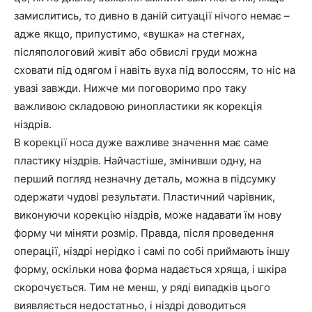
замислитись, то дивно в даній ситуації нічого немає –
адже якщо, припустимо, «вушка» на стегнах,
післяпологовий живіт або обвислі груди можна
сховати під одягом і навіть вуха під волоссям, то ніс на
увазі завжди. Нижче ми поговоримо про таку
важливою складовою ринопластики як корекція
ніздрів.
В корекції носа дуже важливе значення має саме
пластику ніздрів. Найчастіше, змінивши одну, на
перший погляд незначну деталь, можна в підсумку
одержати чудові результати. Пластичний чарівник,
виконуючи корекцію ніздрів, може надавати їм нову
форму чи міняти розмір. Правда, після проведення
операції, ніздрі нерідко і самі по собі приймають іншу
форму, оскільки нова форма надається хряща, і шкіра
скорочується. Тим не менш, у ряді випадків цього
виявляється недостатньо, і ніздрі доводиться