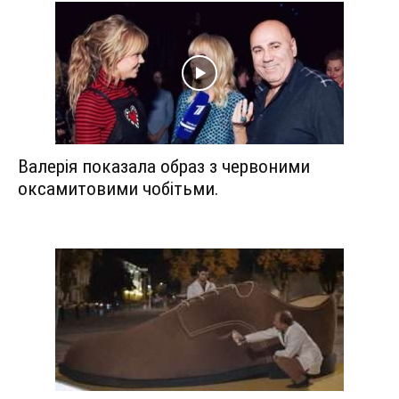
Валерія показала образ з червоними
оксамитовими чобітьми.