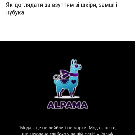
Як доглядати за взуттям зі шкіри, замші і
нубука
“Мода – це не лейбли і не марки. Мода – це те,
що заховане глибоко у вашій душі”, – Ральф