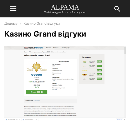
ALPAMA
Твій модний онлайн жунал
Додому
Казино Grand відгуки
Казино Grand відгуки