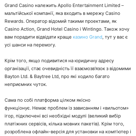
Grand Casino належить Apollo Entertainment Limited –
мальтійської компанії, яка входить в мережу Casino
Rewards. Оператор відомий такими проектами, як
Casino Action, Grand Hotel Casino і Wintingo. Також хочу
вам порадити відвідати краще
казино Grand
, тут у вас є
усі шанси на перемогу.
Крім того, якщо подивитися на юридичну адресу
організації, стає очевидність її взаємозв’язок з відомими
Bayton Ltd. & Baytree Ltd, про які ходило багато
неприємних чуток.
Сама по собі платформа цілком якісно
функціонує. Немає проблем із зависанням і «вильотом»
ігор, підключені всі необхідні модулі (великий вибір
платіжних сервісів, кілька мовних пакетів). Крім того,
розроблена офлайн-версія для установки на комп’ютер і