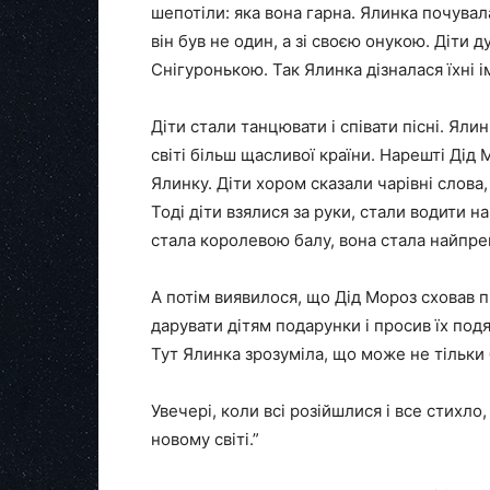
шепотіли: яка вона гарна. Ялинка почува
він був не один, а зі своєю онукою. Діти д
Снігуронькою. Так Ялинка дізналася їхні і
Діти стали танцювати і співати пісні. Яли
світі більш щасливої країни. Нарешті Дід
Ялинку. Діти хором сказали чарівні слова
Тоді діти взялися за руки, стали водити н
стала королевою балу, вона стала найпре
А потім виявилося, що Дід Мороз сховав п
дарувати дітям подарунки і просив їх подя
Тут Ялинка зрозуміла, що може не тільки
Увечері, коли всі розійшлися і все стихло
новому світі.”