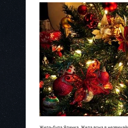
Жила-була Ялинка. Жила вона в незвичай