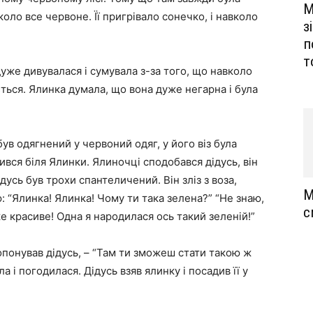
М
оло все червоне. Її пригрівало сонечко, і навколо
з
п
т
уже дивувалася і сумувала з-за того, що навколо
яється. Ялинка думала, що вона дуже негарна і була
 був одягнений у червоний одяг, у його віз була
вся біля Ялинки. Ялиночці сподобався дідусь, він
ідусь був трохи спантеличений. Він зліз з воза,
М
: “Ялинка! Ялинка! Чому ти така зелена?” “Не знаю,
с
ке красиве! Одна я народилася ось такий зеленій!”
ропонував дідусь, – “Там ти зможеш стати такою ж
ла і погодилася. Дідусь взяв ялинку і посадив її у