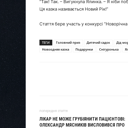
“Так! Так. – Вигукнула Ялинка. – Я ніби побу
Ця казка називається Новий Рік!”
Стаття бере участь у конкурсі “Новорічна 
ТЕГИ
Головний приз
Дитячий садок
Дід мо
Новоодняя казка
Подарунки
Снігуронька
Я
попередня стаття
ЛІКАР НЕ МОЖЕ ГРУБІЯНИТИ ПАЦІЄНТОВІ:
ОЛЕКСАНДР МЯСНИКІВ ВИСЛОВИВСЯ ПРО