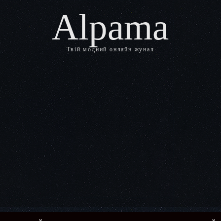
Alpama
Твій модний онлайн жунал