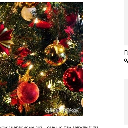
Г
о
ному червоному лісі. Тому що там завжди була