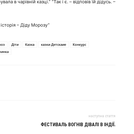
вала в чарівній казці.” “Так і є. – відповів їй дідусь. –
історія – Діду Морозу”
роз
Діти
Казка
казки Детскаие
Конкурс
линка
наступна стаття
ФЕСТИВАЛЬ ВОГНІВ ДІВАЛІ В ІНДІЇ.