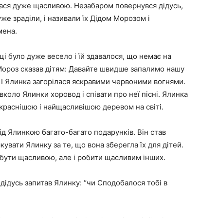
лася дуже щасливою. Незабаром повернувся дідусь,
уже зраділи, і називали їх Дідом Морозом і
мена.
нці було дуже весело і їй здавалося, що немає на
 Мороз сказав дітям: Давайте швидше запалимо нашу
, І Ялинка загорілася яскравими червоними вогнями.
авколо Ялинки хоровод і співати про неї пісні. Ялинка
краснішою і найщасливішою деревом на світі.
ід Ялинкою багато-багато подарунків. Він став
кувати Ялинку за те, що вона зберегла їх для дітей.
 бути щасливою, але і робити щасливим інших.
, дідусь запитав Ялинку: “чи Сподобалося тобі в