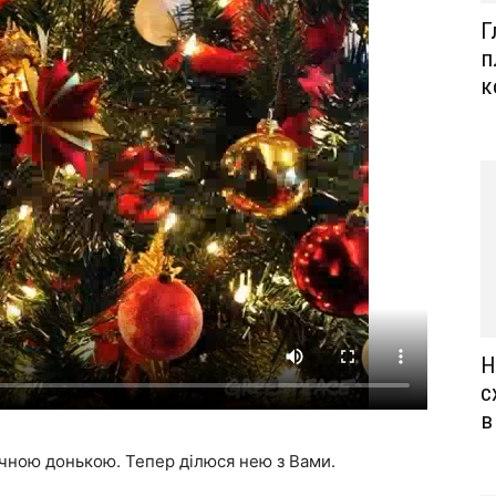
Г
п
к
Н
с
в
ічною донькою. Тепер ділюся нею з Вами.