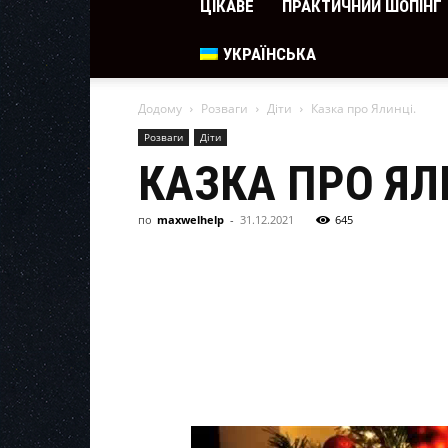
ЦІКАВЕ
ПРАКТИЧНИЙ ШОПІНГ
УКРАЇНСЬКА
Додому
Розваги
Діти
Казка про Ялинці.
Розваги
Діти
КАЗКА ПРО ЯЛ
по
maxwelhelp
-
31.12.2021
645