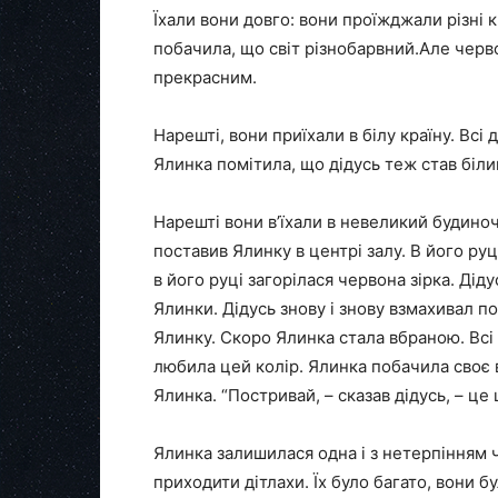
Їхали вони довго: вони проїжджали різні кр
побачила, що світ різнобарвний.Але черво
прекрасним.
Нарешті, вони приїхали в білу країну. Всі д
Ялинка помітила, що дідусь теж став біли
Нарешті вони в’їхали в невеликий будиноч
поставив Ялинку в центрі залу. В його руц
в його руці загорілася червона зірка. Діду
Ялинки. Дідусь знову і знову взмахивал пос
Ялинку. Скоро Ялинка стала вбраною. Вс
любила цей колір. Ялинка побачила своє в
Ялинка. “Постривай, – сказав дідусь, – це щ
Ялинка залишилася одна і з нетерпінням 
приходити дітлахи. Їх було багато, вони б