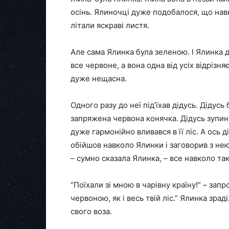
осінь. Ялиночці дуже подобалося, що навк
літали яскраві листя.
Але сама Ялинка була зеленою. І Ялинка д
все червоне, а вона одна від усіх відрізн
дуже нещасна.
Одного разу до неї під’їхав дідусь. Дідусь
запряжена червона конячка. Дідусь зупини
дуже гармонійно вливався в її ліс. А ось д
обійшов навколо Ялинки і заговорив з нею
– сумно сказала Ялинка, – все навколо та
“Поїхали зі мною в чарівну країну!” – зап
червоною, як і весь твій ліс.” Ялинка зраді
свого воза.