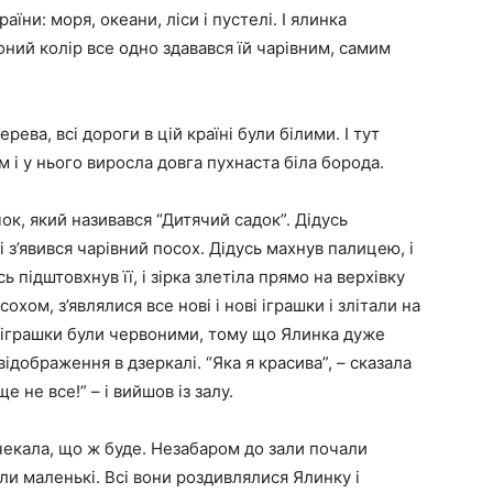
аїни: моря, океани, ліси і пустелі. І ялинка
ний колір все одно здавався їй чарівним, самим
ерева, всі дороги в цій країні були білими. І тут
м і у нього виросла довга пухнаста біла борода.
ок, який називався “Дитячий садок”. Дідусь
і з’явився чарівний посох. Дідусь махнув палицею, і
сь підштовхнув її, і зірка злетіла прямо на верхівку
охом, з’являлися все нові і нові іграшки і злітали на
і іграшки були червоними, тому що Ялинка дуже
ідображення в дзеркалі. “Яка я красива”, – сказала
е не все!” – і вийшов із залу.
чекала, що ж буде. Незабаром до зали почали
ули маленькі. Всі вони роздивлялися Ялинку і