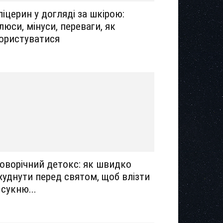
ліцерин у догляді за шкірою:
люси, мінуси, переваги, як
ористуватися
оворічний детокс: як швидко
худнути перед святом, щоб влізти
 сукню...