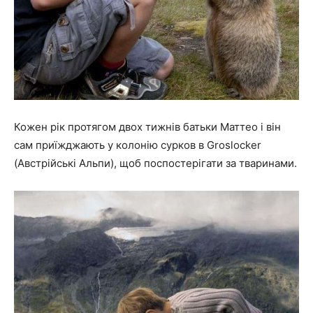
Кожен рік протягом двох тижнів батьки Маттео і він
сам приїжджають у колонію сурков в Groslocker
(Австрійські Альпи), щоб поспостерігати за тваринами.