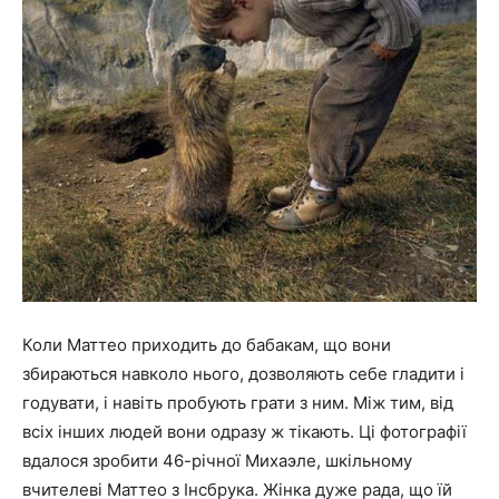
Коли Маттео приходить до бабакам, що вони
збираються навколо нього, дозволяють себе гладити і
годувати, і навіть пробують грати з ним. Між тим, від
всіх інших людей вони одразу ж тікають. Ці фотографії
вдалося зробити 46-річної Михаэле, шкільному
вчителеві Маттео з Інсбрука. Жінка дуже рада, що їй