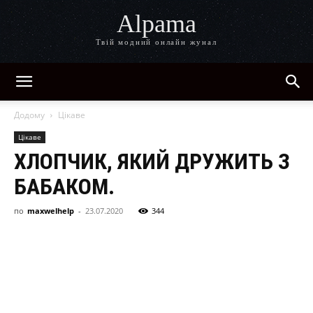
Alpama
Твій модний онлайн жунал
Додому
Цікаве
Цікаве
ХЛОПЧИК, ЯКИЙ ДРУЖИТЬ З
БАБАКОМ.
по
maxwelhelp
-
23.07.2020
344