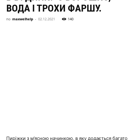
здоровя,
ВОДА І ТРОХИ ФАРШУ.
по
maxwelhelp
-
02.12.2021
140
сімя
та
новини
знаменитостей
Пиріжки з м’ясною начинкою, в яку додається багато