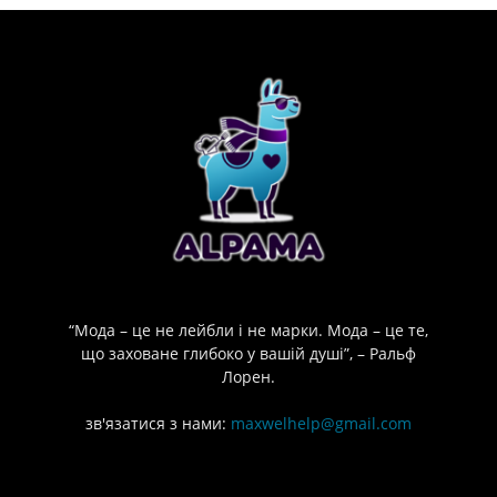
“Мода – це не лейбли і не марки. Мода – це те,
що заховане глибоко у вашій душі”, – Ральф
Лорен.
зв'язатися з нами:
maxwelhelp@gmail.com