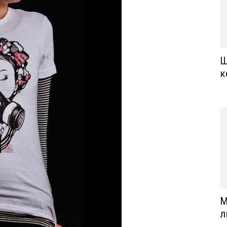
Щ
к
М
л