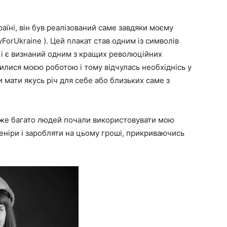
аїні, він був реалізований саме завдяки моєму
ForUkraine ). Цей плакат став одним із символів
 і є визнаний одним з кращих революційних
вилися моєю роботою і тому відчулась необхіднісь у
 мати якусь річ для себе або близьких саме з
уже багато людей почали використовувати мою
еніри і заробляти на цьому гроші, прикриваючись