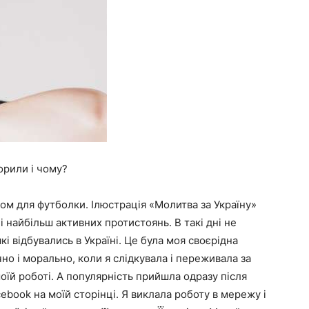
орили і чому?
м для футболки. Ілюстрація «Молитва за Україну»
 найбільш активних протистоянь. В такі дні не
і відбувались в Україні. Це була моя своєрідна
но і морально, коли я слідкувала і переживала за
моїй роботі. А популярність прийшла одразу після
cebook на моїй сторінці. Я виклала роботу в мережу і