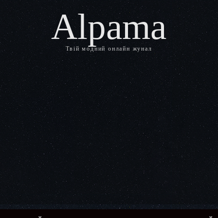
Alpama
Твій модний онлайн жунал