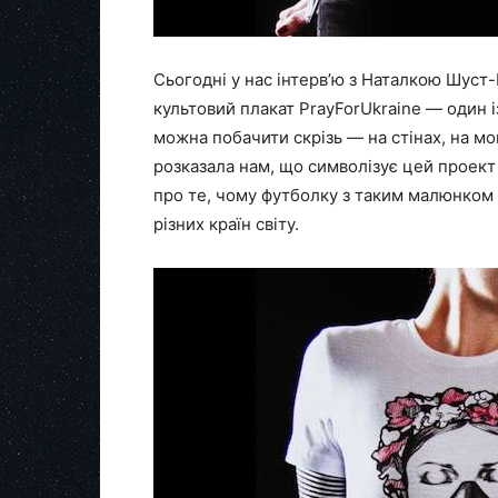
Сьогодні у нас інтерв’ю з Наталкою Шус
культовий плакат PrayForUkraine — один 
можна побачити скрізь — на стінах, на мон
розказала нам, що символізує цей проект 
про те, чому футболку з таким малюнком п
різних країн світу.