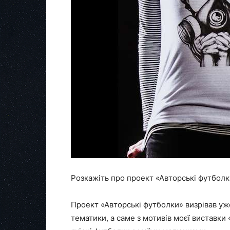
Розкажіть про проект «Авторські футболки
Проект «Авторські футболки» визрівав уж
тематики, а саме з мотивів моєї виставки 