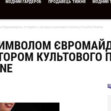
МОДНИЙ ГАРДЕРОБ
ПРОДАВЕЦЬ ТИЖНЯ
МОДНИЙ 
 Євромайдану: Інтерв’ю з автором культового плакату PrayForUkraine
СИМВОЛОМ ЄВРОМАЙД
ВТОРОМ КУЛЬТОВОГО 
NE
Ц