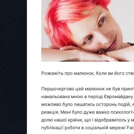
Розкажіть про малюнок. Коли ви його ств
Першочергово цей малюнок не був принто
намальована мною в період Євромайдану і
можливо було лишатись осторонь подій, як
реакція. Мені було дуже важко психологіч
долю нашої країни, що і відобразилось у 
публікації роботи в соціальній мережі Fa