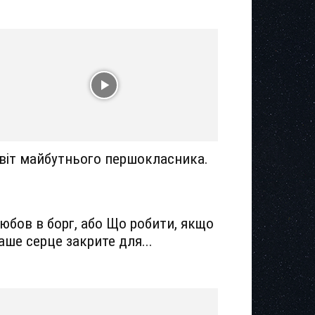
віт майбутнього першокласника.
юбов в борг, або Що робити, якщо
аше серце закрите для...