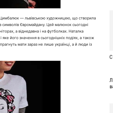
т-Цимбалюк — львівською художницею, що створила
із символів Євромайдану. Цей малюнок сьогодні
іторах, а віднедавна і на футболках. Наталка
і яке його значення в сьогоднішніх подіях, а також
рагнуть мати зараз не лише українці, а й люди із
С
Л
в