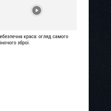
ебезпечна краса: огляд самого
іночого зброї.