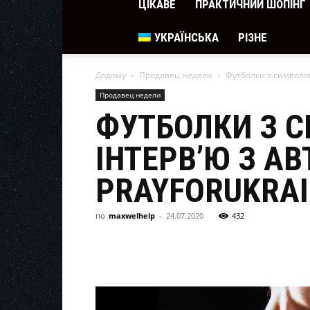
ЦІКАВЕ
ПРАКТИЧНИЙ ШОПІНГ
УКРАЇНСЬКА
РІЗНЕ
Додому
Продавец недели
Футболки з символом
Продавец недели
ФУТБОЛКИ З 
ІНТЕРВ’Ю З А
PRAYFORUKRAI
по
maxwelhelp
-
24.07.2020
432