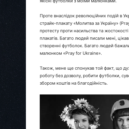
якісні футболки з моїми малюнками.
Проте внаслідок революційних подій в Укр
страйк-плакату «Молитва за Україну» (Pray
протесту проти насильства та жостокості
плакатів. Багато людей писали мені, ціка
створенні футболок. Багато людей бажали
малюнком «Pray for Ukraine».
Також, мене ще спонукав той факт, що д
роботу без дозволу, робити футболки, сув
збором коштів на благодійність.