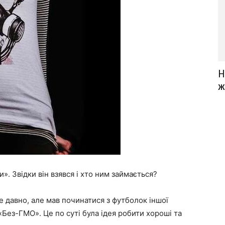
Н
ж
». Звідки він взявся і хто ним займається?
е давно, але мав починатися з футболок іншої
«Без-ГМО». Це по суті була ідея робити хороші та