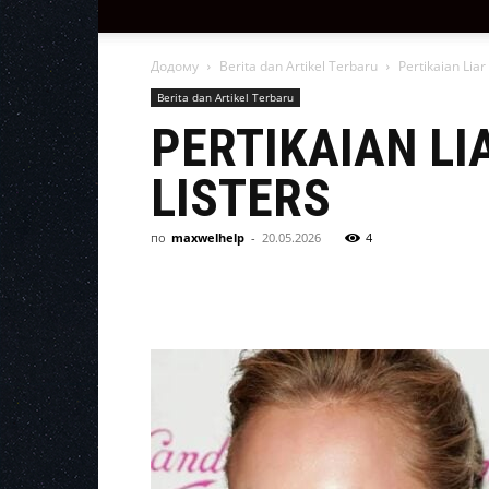
Додому
Berita dan Artikel Terbaru
Pertikaian Lia
Berita dan Artikel Terbaru
PERTIKAIAN LI
LISTERS
по
maxwelhelp
-
20.05.2026
4