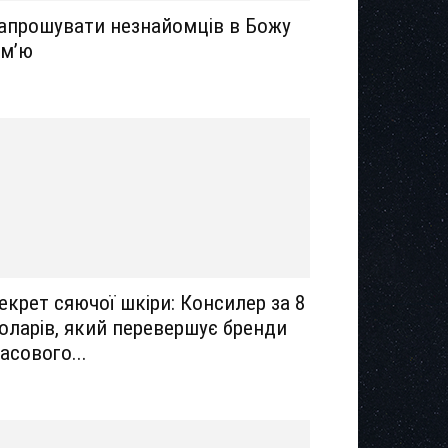
апрошувати незнайомців в Божу
ім’ю
екрет сяючої шкіри: Консилер за 8
оларів, який перевершує бренди
асового...