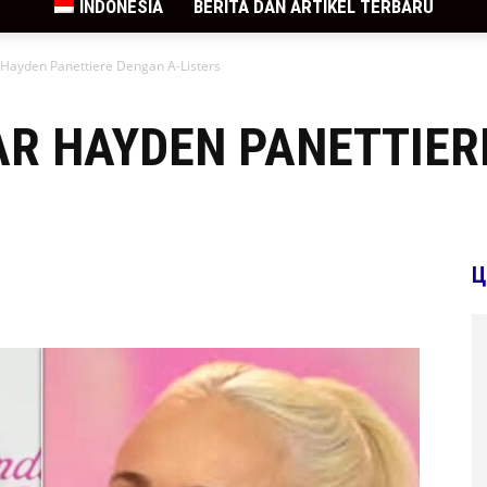
INDONESIA
BERITA DAN ARTIKEL TERBARU
r Hayden Panettiere Dengan A-Listers
AR HAYDEN PANETTIER
Ц