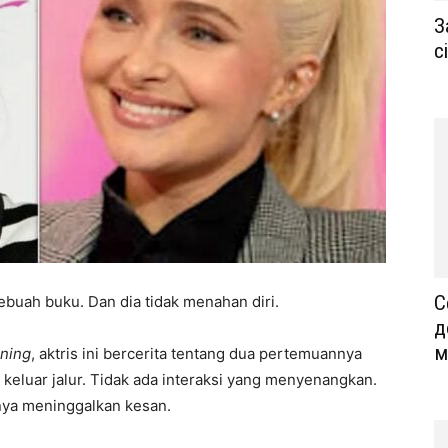
З
с
С
buah buku. Dan dia tidak menahan diri.
д
м
oning
, aktris ini bercerita tentang dua pertemuannya
 keluar jalur. Tidak ada interaksi yang menyenangkan.
nya meninggalkan kesan.