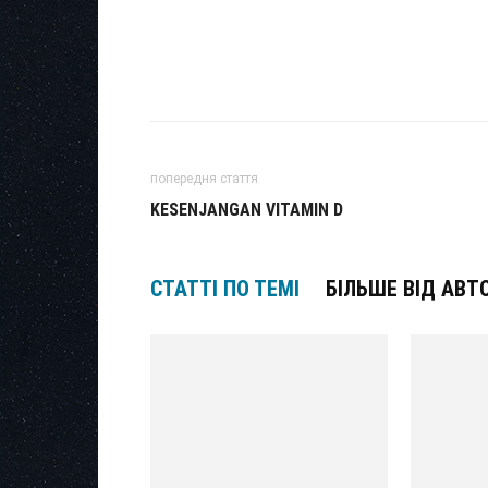
попередня стаття
KESENJANGAN VITAMIN D
СТАТТІ ПО ТЕМІ
БІЛЬШЕ ВІД АВТ