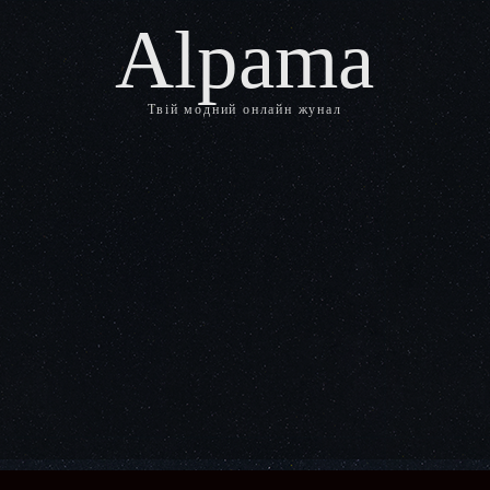
Alpama
Твій модний онлайн жунал