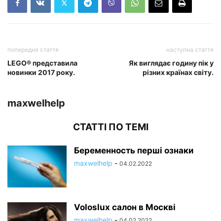
попередня стаття
наступна стаття
LEGO® представила
Як виглядає годину пік у
новинки 2017 року.
різних країнах світу.
maxwelhelp
СТАТТІ ПО ТЕМІ
Беременность перші ознаки
maxwelhelp
-
04.02.2022
Voloslux салон в Москві
maxwelhelp
-
04.02.2022