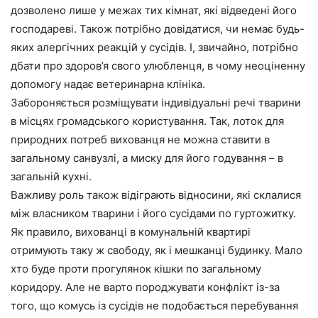
дозволено лише у межах тих кімнат, які відведені його
господареві. Також потрібно довідатися, чи немає будь-
яких алергічних реакцій у сусідів. І, звичайно, потрібно
дбати про здоров’я свого улюбленця, в чому неоціненну
допомогу надає ветеринарна клініка.
Забороняється розміщувати індивідуальні речі тварини
в місцях громадського користування. Так, лоток для
природних потреб вихованця не можна ставити в
загальному санвузлі, а миску для його годування – в
загальній кухні.
Важливу роль також відіграють відносини, які склалися
між власником тварини і його сусідами по гуртожитку.
Як правило, вихованці в комунальній квартирі
отримують таку ж свободу, як і мешканці будинку. Мало
хто буде проти прогулянок кішки по загальному
коридору. Але не варто породжувати конфлікт із-за
того, що комусь із сусідів не подобається перебування