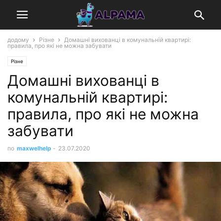
додому
Різне
Домашні вихованці в комунальній квартирі:
правила, про які не можна забувати
Різне
Домашні вихованці в
комунальній квартирі:
правила, про які не можна
забувати
по
maxwelhelp
-
23.07.2020