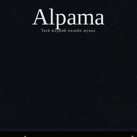
Alpama
Твій модний онлайн жунал