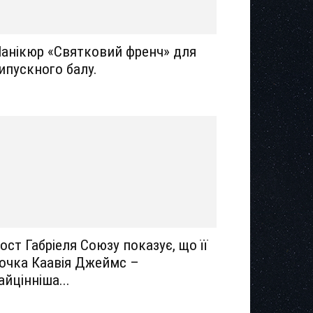
анікюр «Святковий френч» для
ипускного балу.
ост Габріеля Союзу показує, що її
очка Каавія Джеймс –
айцінніша...