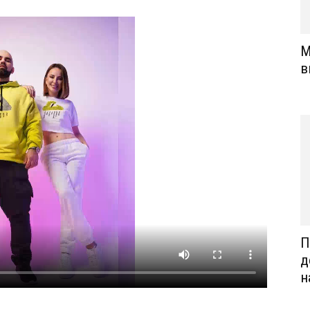
М
в
П
д
н