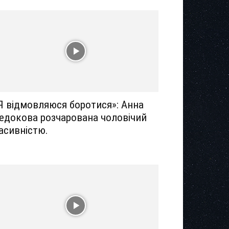
Я відмовляюся боротися»: Анна
едокова розчарована чоловічий
асивністю.