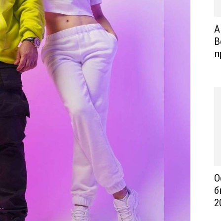
А
В
п
О
б
2