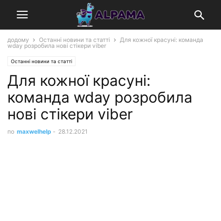
додому
Останні новини та статті
Для кожної красуні: команда
wday розробила нові стікери viber
Останні новини та статті
Для кожної красуні:
команда wday розробила
нові стікери viber
по
maxwelhelp
-
28.12.2021