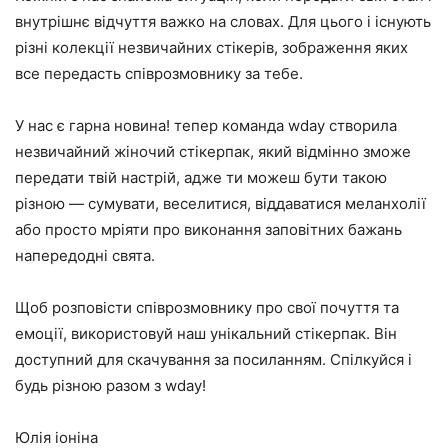
внутрішнє відчуття важко на словах. Для цього і існують
різні колекції незвичайних стікерів, зображення яких
все передасть співрозмовнику за тебе.
У нас є гарна новина! тепер команда wday створила
незвичайний жіночий стікерпак, який відмінно зможе
передати твій настрій, адже ти можеш бути такою
різною — сумувати, веселитися, віддаватися меланхолії
або просто мріяти про виконання заповітних бажань
напередодні свята.
Щоб розповісти співрозмовнику про свої почуття та
емоції, використовуй наш унікальний стікерпак. Він
доступний для скачування за посиланням. Спілкуйся і
будь різною разом з wday!
Юлія іоніна