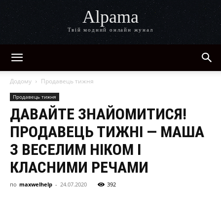
Alpama
Твій модний онлайн жунал
Додому
Продавець тижня
Продавець тижня
ДАВАЙТЕ ЗНАЙОМИТИСЯ!
ПРОДАВЕЦЬ ТИЖНІ — МАША
З ВЕСЕЛИМ НІКОМ І
КЛАСНИМИ РЕЧАМИ
по
maxwelhelp
-
24.07.2020
392