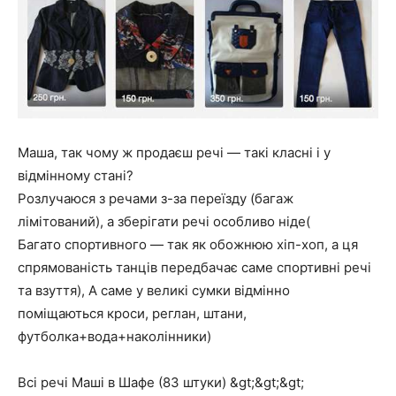
Маша, так чому ж продаєш речі — такі класні і у
відмінному стані?
Розлучаюся з речами з-за переїзду (багаж
лімітований), а зберігати речі особливо ніде(
Багато спортивного — так як обожнюю хіп-хоп, а ця
спрямованість танців передбачає саме спортивні речі
та взуття), А саме у великі сумки відмінно
поміщаються кроси, реглан, штани,
футболка+вода+наколінники)
Всі речі Маші в Шафе (83 штуки) &gt;&gt;&gt;