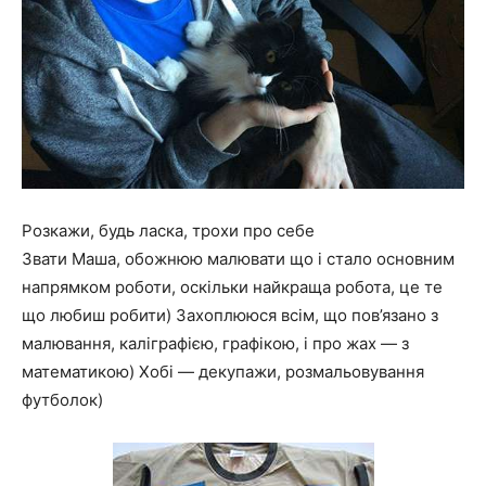
Розкажи, будь ласка, трохи про себе
Звати Маша, обожнюю малювати що і стало основним
напрямком роботи, оскільки найкраща робота, це те
що любиш робити) Захоплююся всім, що пов’язано з
малювання, каліграфією, графікою, і про жах — з
математикою) Хобі — декупажи, розмальовування
футболок)