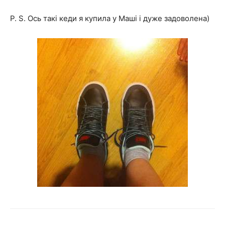
P. S. Ось такі кеди я купила у Маші і дуже задоволена)