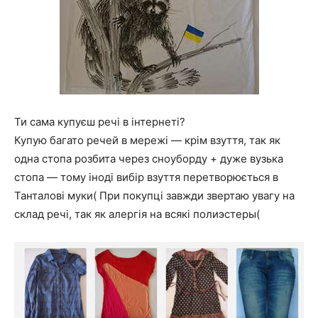
Ти сама купуєш речі в інтернеті?
Купую багато речей в мережі — крім взуття, так як
одна стопа розбита через сноуборду + дуже вузька
стопа — тому іноді вибір взуття перетворюється в
Танталові муки( При покупці завжди звертаю увагу на
склад речі, так як алергія на всякі полиэстеры(