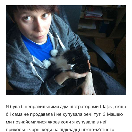
Я була б неправильними адміністраторами Шафы, якщо
б і сама не продавала і не купувала речі тут. З Машею
ми познайомилися якраз коли я купувала в неї
прикольні чорні кеди на підкладці ніжно-м’ятного