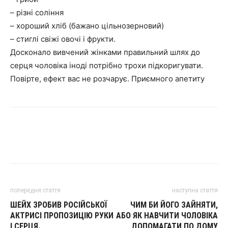
– різні соління
– хороший хліб (бажано цільнозерновий)
– стиглі свіжі овочі і фрукти.
Досконало вивчений жінками правильний шлях до
серця чоловіка іноді потрібно трохи підкоригувати.
Повірте, ефект вас не розчарує. Приємного апетиту
попередня стаття
наступна стаття
ШЕЙХ ЗРОБИВ РОСІЙСЬКОЇ
ЧИМ БИ ЙОГО ЗАЙНЯТИ,
АКТРИСІ ПРОПОЗИЦІЮ РУКИ
АБО ЯК НАВЧИТИ ЧОЛОВІКА
І СЕРЦЯ.
ДОПОМАГАТИ ПО ДОМУ