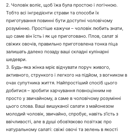
2. Чоловік воліє, щоб їжа була простою і логічною.
Тобто всі інгредієнти страви та способи їх
приготування повинні бути доступні чоловічому
розумінню. Простіше кажучи – чоловік любить знати,
що саме він їсть і як це приготовано. Плов, салат зі
свіжих овочів, правильно приготовлена тонка піца
залишать далеко позаду ваші складні кулінарні
шедеври.
3. Будь-яка жінка мріє відчувати поруч живого,
активного, стрункого і легкого на підйом, з вогником в
очах супутника життя. Найпростіший спосіб цього
добитися – зробити харчування повноцінним не
просто у звичайному, а саме в чоловічому розумінні
цього слова. Ваші вишуканої салати з майонезом
молодий чоловік, звичайно, спробує, навіть з’їсть з
ввічливості, але в душі обов’язково позітхає про
натуральному салаті: свіжі овочі та зелень в якості