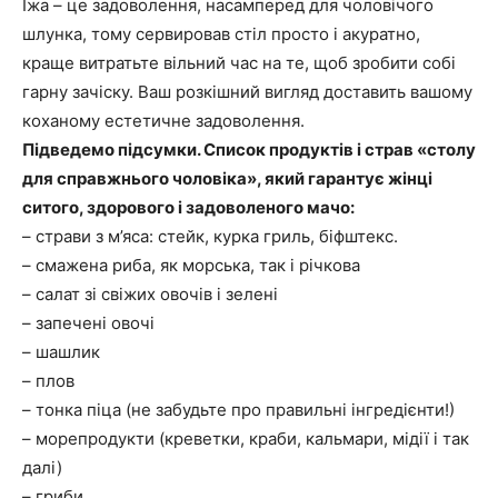
Їжа – це задоволення, насамперед для чоловічого
шлунка, тому сервировав стіл просто і акуратно,
краще витратьте вільний час на те, щоб зробити собі
гарну зачіску. Ваш розкішний вигляд доставить вашому
коханому естетичне задоволення.
Підведемо підсумки. Список продуктів і страв «столу
для справжнього чоловіка», який гарантує жінці
ситого, здорового і задоволеного мачо:
– страви з м’яса: стейк, курка гриль, біфштекс.
– смажена риба, як морська, так і річкова
– салат зі свіжих овочів і зелені
– запечені овочі
– шашлик
– плов
– тонка піца (не забудьте про правильні інгредієнти!)
– морепродукти (креветки, краби, кальмари, мідії і так
далі)
– гриби