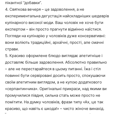
пікантної “добавки”.
4. Святкова вечеря – це задоволення, а не
експериментальна дегустація найскладніших шедеврів
кулінарного високої моди. Ваш чоловік не хоче бути
експертом – він просто прагнути відмінно наїстися.
Погляди на кулінарію у чоловіків дуже консервативні:
вони воліють традиційні, архаїчні, прості, але смачні
страви.
5. Красиво оформлене блюдо виглядає апетитніше і
доставляє більше задоволення. Абсолютно правильно
– але не перестарайтеся в цьому питанні. Їжа і стіл
повинні бути сервіровані досить просто, спокушаючи
своїм апетитним виглядом, а не купою додаткового
«серпантинчика». Оригінальні прикраси, над якими ви
промучилися півдня, сильна стать може просто не
помітити. На думку чоловіків, фрази типу «Ах, це так
красиво, що навіть є шкода!» – чисто жіноче винахід.