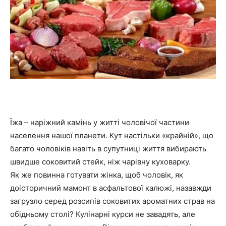
Їжа – наріжний камінь у житті чоловічої частини
населення нашої планети. Кут настільки «крайній», що
багато чоловіків навіть в супутниці життя вибирають
швидше соковитий стейк, ніж чарівну куховарку.
Як же повинна готувати жінка, щоб чоловік, як
доісторичний мамонт в асфальтової калюжі, назавжди
загрузло серед розсипів соковитих ароматних страв на
обідньому столі? Кулінарні курси не завадять, але