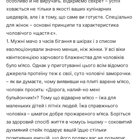
особливо й не виручать. Відкриємо секрет – успіх
ховається не тільки в якості ваших кулінарних
шедеврів, але і в тому, що саме ви готуєте. Спеціально
для жінок – основні принципи та характеристика
чоловічого «щастя є».
1. Мужні мачо з часів бігання в шкірах і з списом
еволюціонували значно менше, ніж жінки. У всі віки
квінтесенцією харчового блаженства для чоловіків
було м’ясо. Однак у приготуванні цього всім відомого
джерела протеїну теж є свої, суто чоловічі заморочки.
– як ви думаєте, чому виявивши на плиті варене м’ясо,
чоловік просить: «Дорога, налий-но мені
бульйончик!»? Тому що відварне м’ясо – їжа для
маленьких дітей і літніх людей. Їжа справжнього
чоловіка – шматок добре прожареного м’яса. Боріться
за здоровий спосіб життя в чомусь іншому – соковитий
духмяний стейк подарує вашій їдцю стільки
позитивних емоцій, що його подяку вас не розчарує.