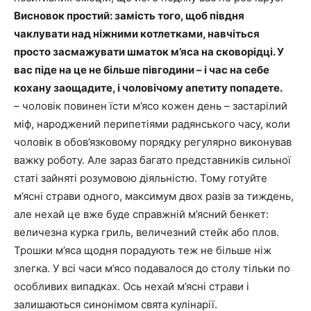
Висновок простий: замість того, щоб півдня
чаклувати над ніжними котлетками, навчіться
просто засмажувати шматок м’яса на сковорідці. У
вас піде на це не більше півгодини – і час на себе
кохану заощадите, і чоловічому апетиту попадете.
– чоловік повинен їсти м’ясо кожен день – застарілий
міф, народжений перипетіями радянського часу, коли
чоловік в обов’язковому порядку регулярно виконував
важку роботу. Але зараз багато представників сильної
статі зайняті розумовою діяльністю. Тому готуйте
м’ясні страви одного, максимум двох разів за тиждень,
але нехай це вже буде справжній м’ясний бенкет:
величезна курка гриль, величезний стейк або плов.
Трошки м’яса щодня порадують теж не більше ніж
злегка. У всі часи м’ясо подавалося до столу тільки по
особливих випадках. Ось нехай м’ясні страви і
залишаються синонімом свята кулінарії.