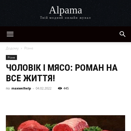
Alpama
Твій модний онлайн жунал
Додому
Різне
Різне
ЧОЛОВІК І МЯСО: РОМАН НА
ВСЕ ЖИТТЯ!
по
maxwelhelp
-
04.02.2022
445