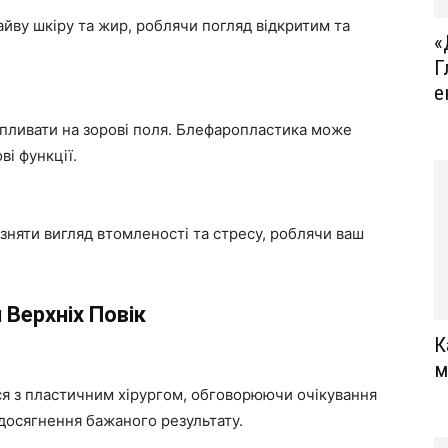
айву шкіру та жир, роблячи погляд відкритим та
«
Г
е
впливати на зорові поля. Блефаропластика може
і функції.
няти вигляд втомленості та стресу, роблячи ваш
Верхніх Повік
К
м
я з пластичним хірургом, обговорюючи очікування
досягнення бажаного результату.