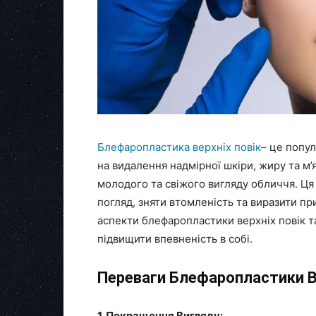
Блефаропластика верхніх повік
– це попу
на видалення надмірної шкіри, жиру та м’
молодого та свіжого вигляду обличчя. Ця
погляд, зняти втомленість та виразити п
аспекти блефаропластики верхніх повік т
підвищити впевненість в собі.
Переваги Блефаропластики В
1. Покращення Вигляду: