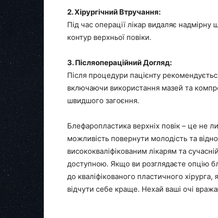
2. Хірургічний Втручання:
Під час операції лікар видаляє надмірну 
контур верхньої повіки.
3. Післяопераційний Догляд:
Після процедури пацієнту рекомендується
включаючи використання мазей та компре
швидшого загоєння.
Блефаропластика верхніх повік – це не л
можливість повернути молодість та віднов
висококваліфікованим лікарям та сучасні
доступною. Якщо ви розглядаєте опцію б
до кваліфікованого пластичного хірурга,
відчути себе краще. Нехай ваші очі враж