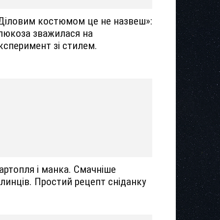
Діловим костюмом це не назвеш»:
люкоза зважилася на
ксперимент зі стилем.
артопля і манка. Смачніше
линців. Простий рецепт сніданку