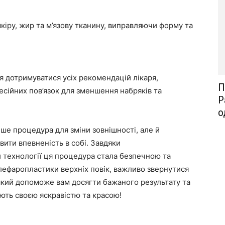
шкіру, жир та м’язову тканину, виправляючи форму та
 дотримуватися усіх рекомендацій лікаря,
П
сійних пов’язок для зменшення набряків та
Р
о
ише процедура для зміни зовнішності, але й
ити впевненість в собі. Завдяки
й технології ця процедура стала безпечною та
лефаропластики верхніх повік, важливо звернутися
 який допоможе вам досягти бажаного результату та
ають своєю яскравістю та красою!