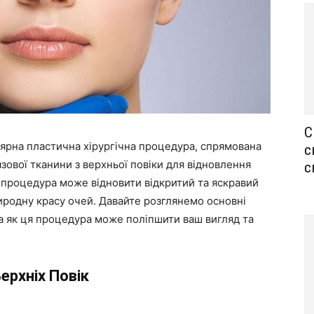
С
лярна пластична хірургічна процедура, спрямована
с
язової тканини з верхньої повіки для відновлення
с
 процедура може відновити відкритий та яскравий
риродну красу очей. Давайте розглянемо основні
а як ця процедура може поліпшити ваш вигляд та
ерхніх Повік