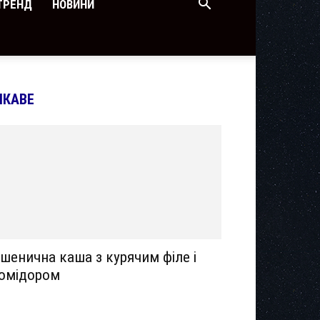
ТРЕНД
НОВИНИ
ІКАВЕ
шенична каша з курячим філе і
омідором