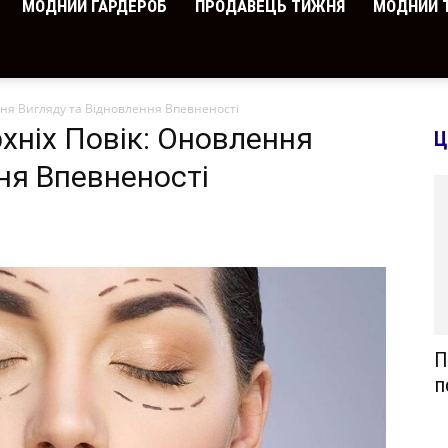
МОДНИЙ ГАРДЕРОБ
ПРОДАВЕЦЬ ТИЖНЯ
МОДНИЙ 
ня Вигляду та Відновлення Впевненості
хніх Повік: Оновлення
Ц
ня Впевненості
П
п