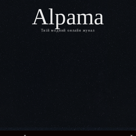
Alpama
Твій модний онлайн жунал