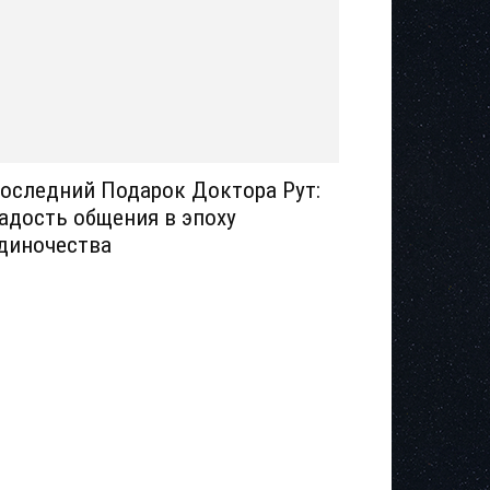
оследний Подарок Доктора Рут:
адость общения в эпоху
диночества