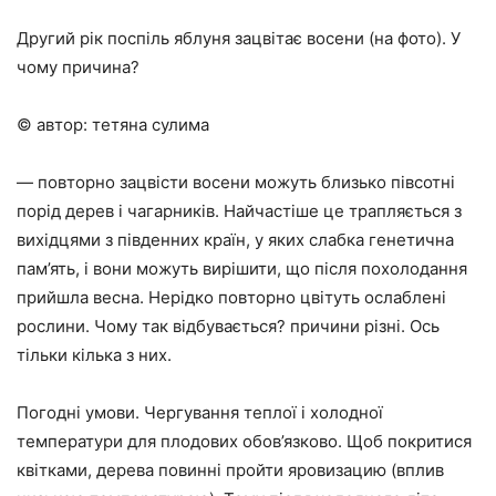
Другий рік поспіль яблуня зацвітає восени (на фото). У
чому причина?
© автор: тетяна сулима
— повторно зацвісти восени можуть близько півсотні
порід дерев і чагарників. Найчастіше це трапляється з
вихідцями з південних країн, у яких слабка генетична
пам’ять, і вони можуть вирішити, що після похолодання
прийшла весна. Нерідко повторно цвітуть ослаблені
рослини. Чому так відбувається? причини різні. Ось
тільки кілька з них.
Погодні умови. Чергування теплої і холодної
температури для плодових обов’язково. Щоб покритися
квітками, дерева повинні пройти яровизацию (вплив