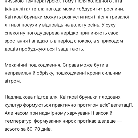
низькою температурою). Тому після холодного літа
(кінця літа) тепла погода може «обдурити» рослини.
Квіткові бруньки можуть розпуститися і після тривалої
літньої посухи у відповідь на вологу осінь. У суху
спекотну погоду дерева нерідко припиняють своє
зростання і впадають в період спокою, а з приходом
дощів пробуджуються і зацвітають.
Механічні пошкодження. Справа може бути в
неправильній обрізку, пошкодженні крони сильним
вітром.
Надлишкова підгодівля. Квіткові бруньки плодових
культур формуються практично протягом всієї вегетації.
Але часом при надмірному харчуванні і високій
температурі формування нирок протікає швидше —
всього за 60-70 днів.