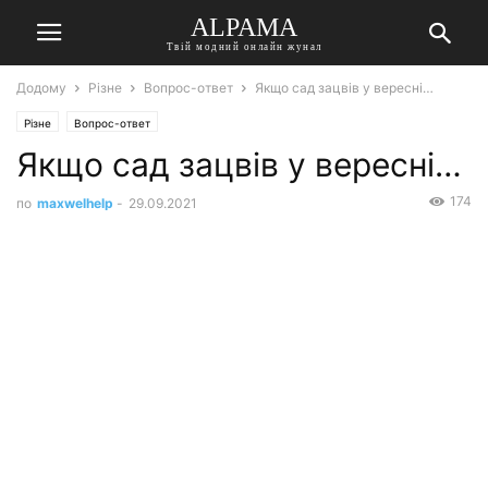
ALPAMA
Твій модний онлайн жунал
Додому
Різне
Вопрос-ответ
Якщо сад зацвів у вересні…
Різне
Вопрос-ответ
Якщо сад зацвів у вересні…
174
по
maxwelhelp
-
29.09.2021