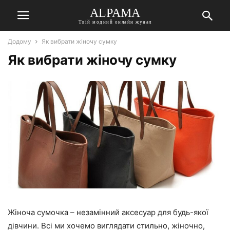
ALPAMA
Твій модний онлайн жунал
Додому
Як вибрати жіночу сумку
Як вибрати жіночу сумку
Жіноча сумочка – незамінний аксесуар для будь-якої
дівчини. Всі ми хочемо виглядати стильно, жіночно,