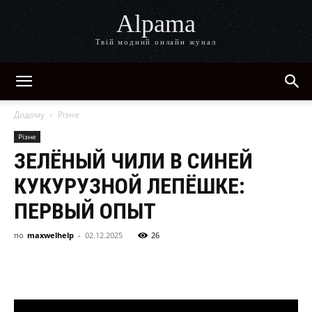
Alpama
Твій модний онлайн жунал
Додому
Різне
Різне
ЗЕЛЁНЫЙ ЧИЛИ В СИНЕЙ
КУКУРУЗНОЙ ЛЕПЁШКЕ:
ПЕРВЫЙ ОПЫТ
по
maxwelhelp
-
02.12.2025
26