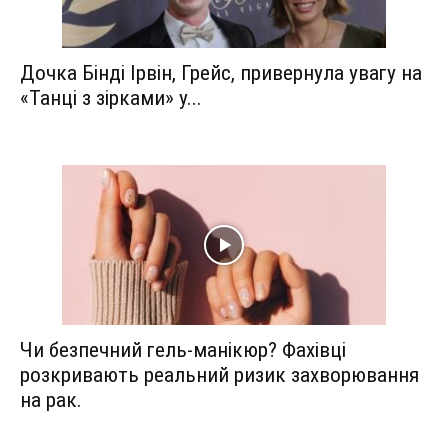
Дочка Бінді Ірвін, Грейс, привернула увагу на
«Танці з зірками» у...
Чи безпечний гель-манікюр? Фахівці
розкривають реальний ризик захворювання
на рак.