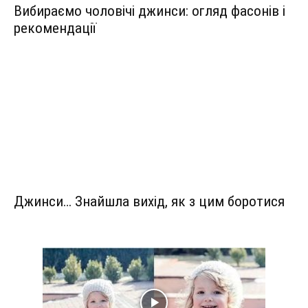
Вибираємо чоловічі джинси: огляд фасонів і
рекомендації
Джинси… Знайшла вихід, як з цим боротися