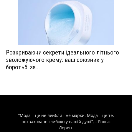
Розкриваючи секрети ідеального літнього
зволожуючого крему: ваш союзник у
боротьбі за...
“Мода – це не лейбли і не марки. Мода – це те,
що заховане глибоко у вашій душі”, – Ральф
Лорен.