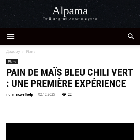
Alpama
Твій модний онлайн жунал
Додому
Різне
Різне
PAIN DE MAÏS BLEU CHILI VERT
: UNE PREMIÈRE EXPÉRIENCE
по
maxwelhelp
-
02.12.2025
22