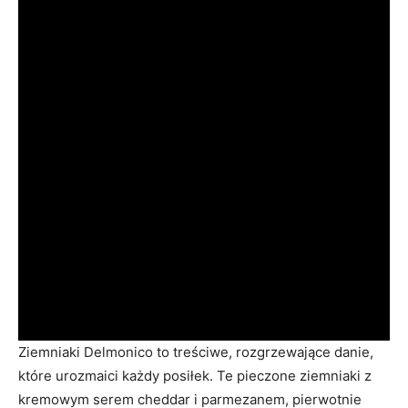
Ziemniaki Delmonico to treściwe, rozgrzewające danie,
które urozmaici każdy posiłek. Te pieczone ziemniaki z
kremowym serem cheddar i parmezanem, pierwotnie