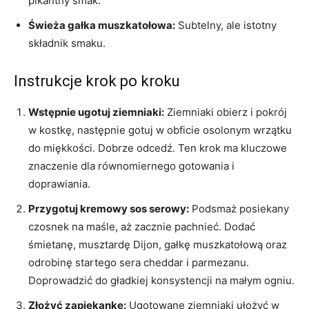
pikantny smak.
Świeża gałka muszkatołowa:
Subtelny, ale istotny
składnik smaku.
Instrukcje krok po kroku
Wstępnie ugotuj ziemniaki:
Ziemniaki obierz i pokrój
w kostkę, następnie gotuj w obficie osolonym wrzątku
do miękkości. Dobrze odcedź. Ten krok ma kluczowe
znaczenie dla równomiernego gotowania i
doprawiania.
Przygotuj kremowy sos serowy:
Podsmaż posiekany
czosnek na maśle, aż zacznie pachnieć. Dodać
śmietanę, musztardę Dijon, gałkę muszkatołową oraz
odrobinę startego sera cheddar i parmezanu.
Doprowadzić do gładkiej konsystencji na małym ogniu.
Złożyć zapiekankę:
Ugotowane ziemniaki ułożyć w