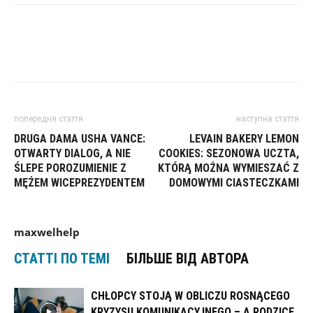
попередня стаття
наступна стаття
DRUGA DAMA USHA VANCE:
LEVAIN BAKERY LEMON
OTWARTY DIALOG, A NIE
COOKIES: SEZONOWA UCZTA,
ŚLEPE POROZUMIENIE Z
KTÓRĄ MOŻNA WYMIESZAĆ Z
MĘŻEM WICEPREZYDENTEM
DOMOWYMI CIASTECZKAMI
maxwelhelp
СТАТТІ ПО ТЕМІ
БІЛЬШЕ ВІД АВТОРА
CHŁOPCY STOJĄ W OBLICZU ROSNĄCEGO
KRYZYSU KOMUNIKACYJNEGO – A RODZICE