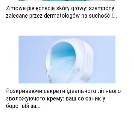
Zimowa pielęgnacja skóry głowy: szampony
zalecane przez dermatologów na suchość i...
Розкриваючи секрети ідеального літнього
зволожуючого крему: ваш союзник у
боротьбі за...