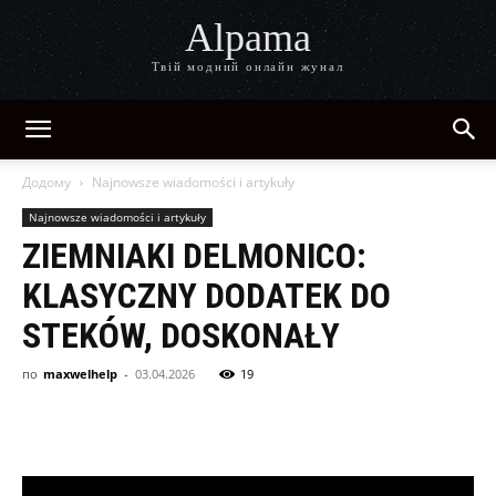
Alpama
Твій модний онлайн жунал
Додому
Najnowsze wiadomości i artykuły
Najnowsze wiadomości i artykuły
ZIEMNIAKI DELMONICO:
KLASYCZNY DODATEK DO
STEKÓW, DOSKONAŁY
по
maxwelhelp
-
03.04.2026
19