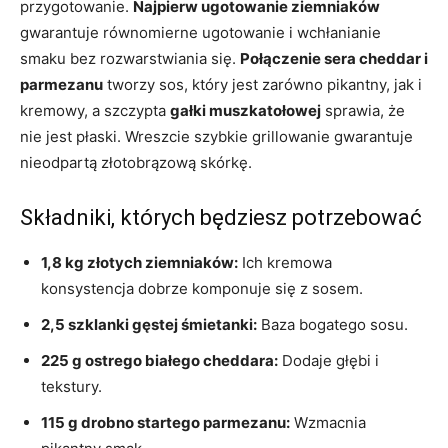
przygotowanie.
Najpierw ugotowanie ziemniaków
gwarantuje równomierne ugotowanie i wchłanianie
smaku bez rozwarstwiania się.
Połączenie sera cheddar i
parmezanu
tworzy sos, który jest zarówno pikantny, jak i
kremowy, a szczypta
gałki muszkatołowej
sprawia, że ​​
nie jest płaski. Wreszcie szybkie grillowanie gwarantuje
nieodpartą złotobrązową skórkę.
Składniki, których będziesz potrzebować
1,8 kg złotych ziemniaków:
Ich kremowa
konsystencja dobrze komponuje się z sosem.
2,5 szklanki gęstej śmietanki:
Baza bogatego sosu.
225 g ostrego białego cheddara:
Dodaje głębi i
tekstury.
115 g drobno startego parmezanu:
Wzmacnia