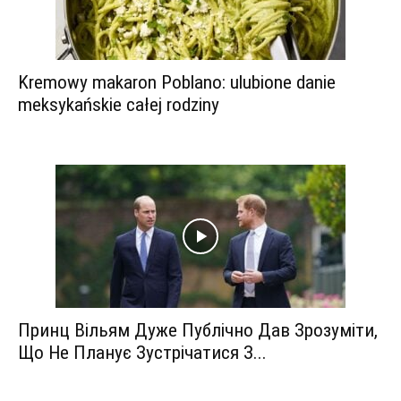
Kremowy makaron Poblano: ulubione danie
meksykańskie całej rodziny
Принц Вільям Дуже Публічно Дав Зрозуміти,
Що Не Планує Зустрічатися З...