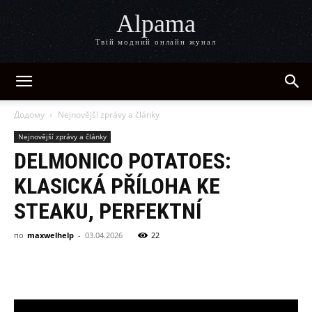
Alpama
Твій модний онлайн жунал
Додому
Nejnovější zprávy a články
Nejnovější zprávy a články
DELMONICO POTATOES:
KLASICKÁ PŘÍLOHA KE
STEAKU, PERFEKTNÍ
по
maxwelhelp
-
03.04.2026
22