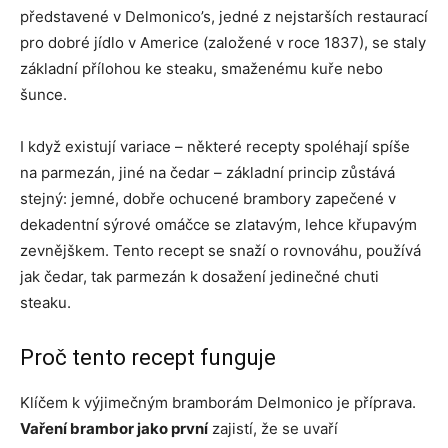
představené v Delmonico’s, jedné z nejstarších restaurací
pro dobré jídlo v Americe (založené v roce 1837), se staly
základní přílohou ke steaku, smaženému kuře nebo
šunce.
I když existují variace – některé recepty spoléhají spíše
na parmezán, jiné na čedar – základní princip zůstává
stejný: jemné, dobře ochucené brambory zapečené v
dekadentní sýrové omáčce se zlatavým, lehce křupavým
zevnějškem. Tento recept se snaží o rovnováhu, používá
jak čedar, tak parmezán k dosažení jedinečné chuti
steaku.
Proč tento recept funguje
Klíčem k výjimečným bramborám Delmonico je příprava.
Vaření brambor jako první
zajistí, že se uvaří