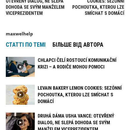
OTEVŘENÝ DIALOG, NE SLEPÁ
COOKIES: SEZÓNNÍ
DOHODA SE SVÝM MANŽELEM
POCHOUTKA, KTEROU LZE
VICEPREZIDENTEM
SMÍCHAT S DOMÁCÍ
maxwelhelp
СТАТТІ ПО ТЕМІ
БІЛЬШЕ ВІД АВТОРА
CHLAPCI ČELÍ ROSTOUCÍ KOMUNIKAČNÍ
KRIZI – A RODIČE MOHOU POMOCI
LEVAIN BAKERY LEMON COOKIES: SEZÓNNÍ
POCHOUTKA, KTEROU LZE SMÍCHAT S
DOMÁCÍ
DRUHÁ DÁMA USHA VANCE: OTEVŘENÝ
DIALOG, NE SLEPÁ DOHODA SE SVÝM
MANŽELEM VICEPREZIDENTEM