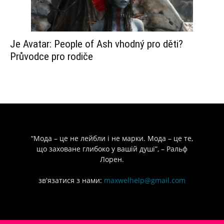
Je Avatar: People of Ash vhodný pro děti?
Průvodce pro rodiče
“Мода – це не лейбли і не марки. Мода – це те,
що заховане глибоко у вашій душі”, – Ральф
Лорен.
зв'язатися з нами:
maxwelhelp@gmail.com