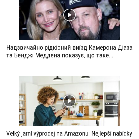
Надзвичайно рідкісний виїзд Камерона Діаза
та Бенджі Меддена показує, що таке...
Velký jarní výprodej na Amazonu: Nejlepší nabídky