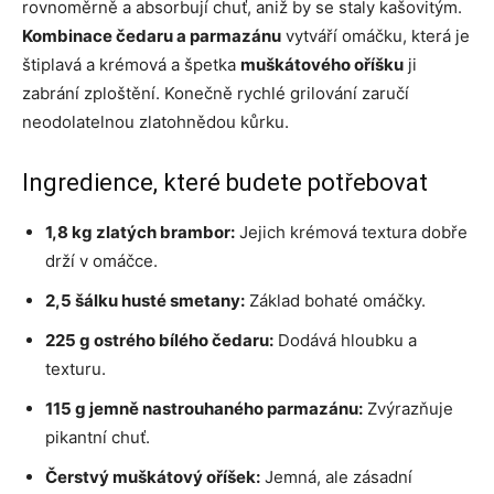
rovnoměrně a absorbují chuť, aniž by se staly kašovitým.
Kombinace čedaru a parmazánu
vytváří omáčku, která je
štiplavá a krémová a špetka
muškátového oříšku
ji
zabrání zploštění. Konečně rychlé grilování zaručí
neodolatelnou zlatohnědou kůrku.
Ingredience, které budete potřebovat
1,8 kg zlatých brambor:
Jejich krémová textura dobře
drží v omáčce.
2,5 šálku husté smetany:
Základ bohaté omáčky.
225 g ostrého bílého čedaru:
Dodává hloubku a
texturu.
115 g jemně nastrouhaného parmazánu:
Zvýrazňuje
pikantní chuť.
Čerstvý muškátový oříšek:
Jemná, ale zásadní