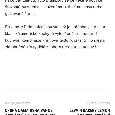
nebo petrželkou. Tyto brambory se perfektně hodí ke
šťavnatému steaku, smaženému kuřecímu masu nebo
glazované šunce.
Brambory Delmonico jsou víc než jen příloha; je to chuť
klasické americké kuchyně vylepšená pro moderní
kuchyni. Kombinace krémové textury, pikantního sýra a
zlatohnědé kůrky dělá z tohoto receptu zaručený hit.
попередня стаття
наступна стаття
DRUHÁ DÁMA USHA VANCE:
LEVAIN BAKERY LEMON