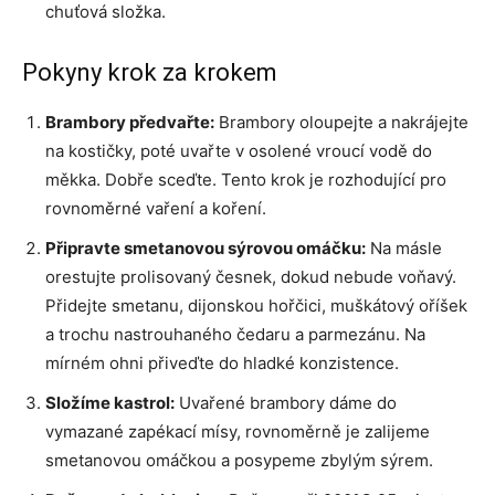
chuťová složka.
Pokyny krok za krokem
Brambory předvařte:
Brambory oloupejte a nakrájejte
na kostičky, poté uvařte v osolené vroucí vodě do
měkka. Dobře sceďte. Tento krok je rozhodující pro
rovnoměrné vaření a koření.
Připravte smetanovou sýrovou omáčku:
Na másle
orestujte prolisovaný česnek, dokud nebude voňavý.
Přidejte smetanu, dijonskou hořčici, muškátový oříšek
a trochu nastrouhaného čedaru a parmezánu. Na
mírném ohni přiveďte do hladké konzistence.
Složíme kastrol:
Uvařené brambory dáme do
vymazané zapékací mísy, rovnoměrně je zalijeme
smetanovou omáčkou a posypeme zbylým sýrem.