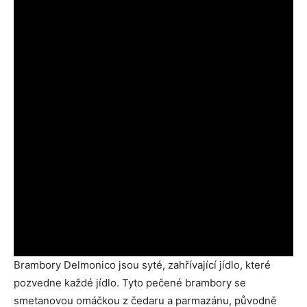
Brambory Delmonico jsou syté, zahřívající jídlo, které
pozvedne každé jídlo. Tyto pečené brambory se
smetanovou omáčkou z čedaru a parmazánu, původně