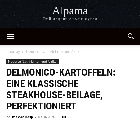
Alpama
Твій модний онлайн жунал
Додому
Neueste Nachrichten und Artikel
Neueste Nachrichten und Artikel
DELMONICO-KARTOFFELN:
EINE KLASSISCHE
STEAKHOUSE-BEILAGE,
PERFEKTIONIERT
по
maxwelhelp
-
03.04.2026
11