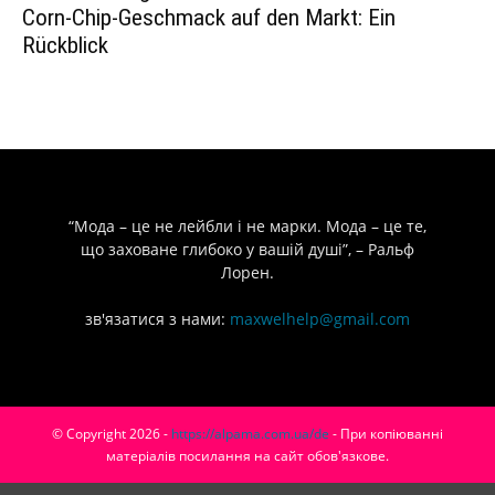
Corn-Chip-Geschmack auf den Markt: Ein
Rückblick
“Мода – це не лейбли і не марки. Мода – це те,
що заховане глибоко у вашій душі”, – Ральф
Лорен.
зв'язатися з нами:
maxwelhelp@gmail.com
© Copyright 2026 -
https://alpama.com.ua/de
- При копіюванні
матеріалів посилання на сайт обов'язкове.