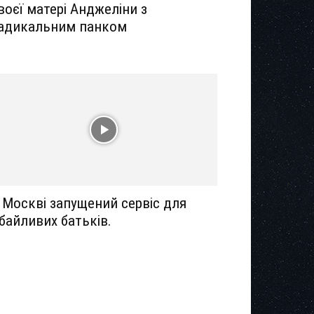
воєї матері Анджеліни з
адикальним панком
 Москві запущений сервіс для
байливих батьків.