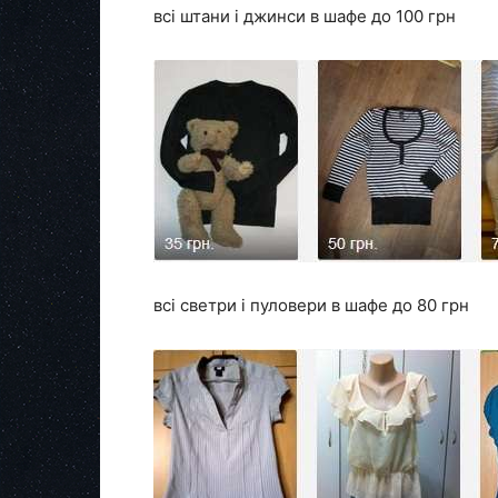
всі штани і джинси в шафе до 100 грн
всі светри і пуловери в шафе до 80 грн