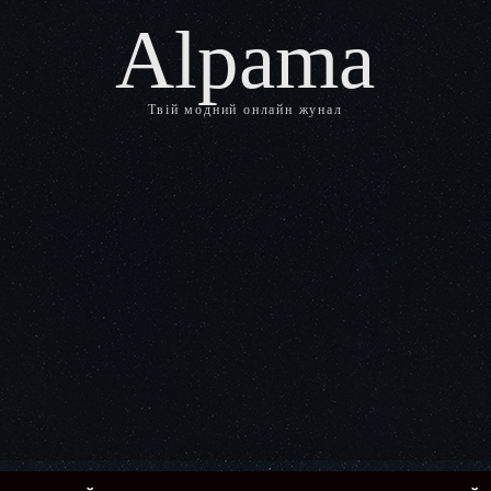
Alpama
Твій модний онлайн жунал