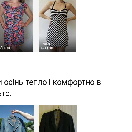
и осінь тепло і комфортно в
ьто.