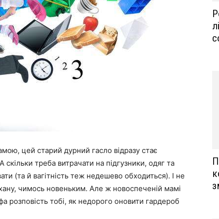
Р
л
с
амою, цей старий дурний гасло відразу стає
П
 скільки треба витрачати на підгузники, одяг та
к
вати (та й вагітність теж недешево обходиться). І не
з
хану, чимось новеньким. Але ж новоспеченій мамі
фа розповість тобі, як недорого оновити гардероб