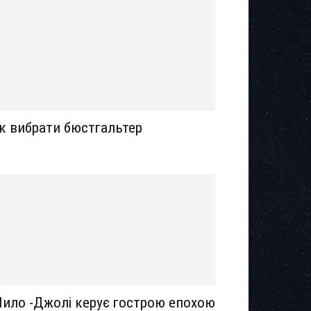
к вибрати бюстгальтер
ило -Джолі керує гострою епохою