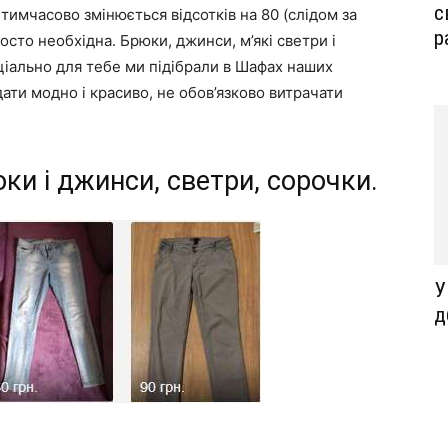
с
тимчасово змінюється відсотків на 80 (слідом за
р
осто необхідна. Брюки, джинси, м’які светри і
ціально для тебе ми підібрали в Шафах наших
ати модно і красиво, не обов’язково витрачати
ки і джинси, светри, сорочки.
У
д