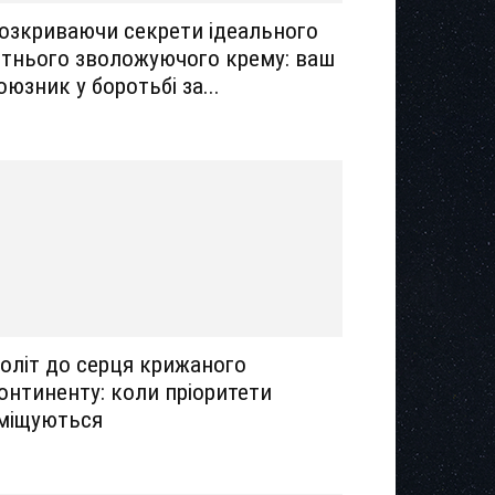
озкриваючи секрети ідеального
ітнього зволожуючого крему: ваш
оюзник у боротьбі за...
оліт до серця крижаного
онтиненту: коли пріоритети
міщуються