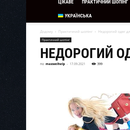
ЦІКАВЕ
ПРАКТИЧНИЙ ШОПІНГ
УКРАЇНСЬКА
Додому
Практичний шопінг
Недорогий одяг д
Практичний шопінг
НЕДОРОГИЙ О
по
maxwelhelp
-
17.09.2021
399