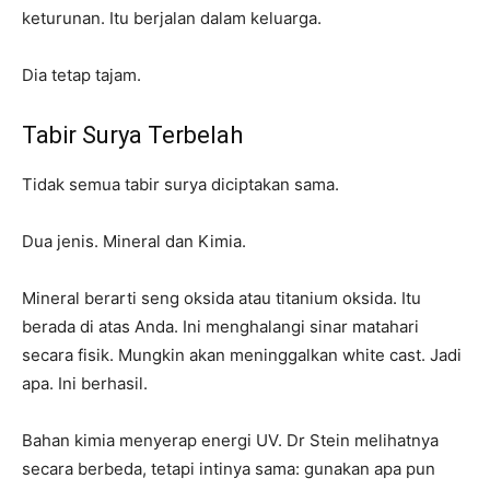
keturunan. Itu berjalan dalam keluarga.
Dia tetap tajam.
Tabir Surya Terbelah
Tidak semua tabir surya diciptakan sama.
Dua jenis. Mineral dan Kimia.
Mineral berarti seng oksida atau titanium oksida. Itu
berada di atas Anda. Ini menghalangi sinar matahari
secara fisik. Mungkin akan meninggalkan white cast. Jadi
apa. Ini berhasil.
Bahan kimia menyerap energi UV. Dr Stein melihatnya
secara berbeda, tetapi intinya sama: gunakan apa pun