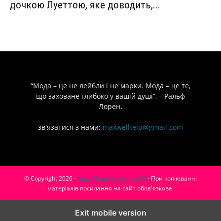
дочкою Луеттою, яке доводить,...
“Мода – це не лейбли і не марки. Мода – це те,
що заховане глибоко у вашій душі”, – Ральф
Лорен.
зв'язатися з нами:
maxwelhelp@gmail.com
© Copyright 2026 -
https://alpama.com.ua/id
- При копіюванні
матеріалів посилання на сайт обов'язкове.
Exit mobile version