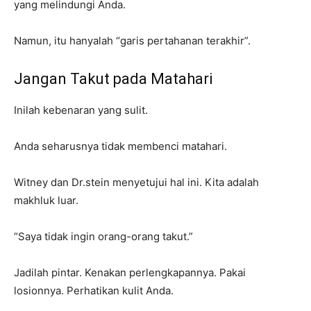
yang melindungi Anda.
Namun, itu hanyalah “garis pertahanan terakhir”.
Jangan Takut pada Matahari
Inilah kebenaran yang sulit.
Anda seharusnya tidak membenci matahari.
Witney dan Dr.stein menyetujui hal ini. Kita adalah
makhluk luar.
“Saya tidak ingin orang-orang takut.”
Jadilah pintar. Kenakan perlengkapannya. Pakai
losionnya. Perhatikan kulit Anda.