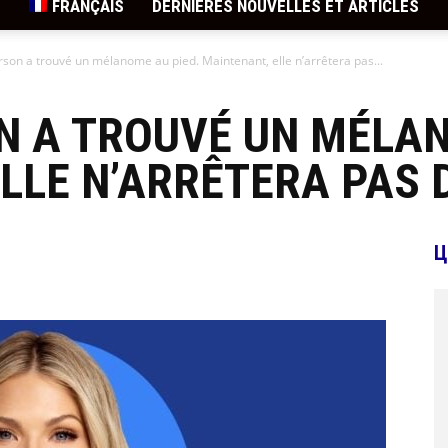
FRANÇAIS
DERNIÈRES NOUVELLES ET ARTICLES
son a trouvé un mélanome au pied. Maintenant, elle n’arrêtera pas...
N A TROUVÉ UN MÉLAN
LLE N’ARRÊTERA PAS D
Ц