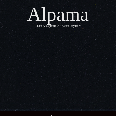
Alpama
Твій модний онлайн жунал