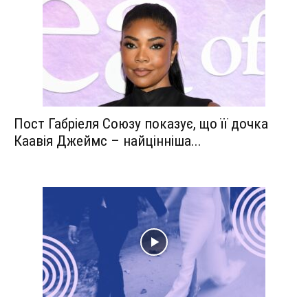
Пост Габріеля Союзу показує, що її дочка
Каавія Джеймс – найцінніша...