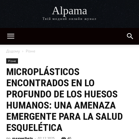
Alpama
Твій модний онлайн жунал
Додому
Різне
Різне
MICROPLÁSTICOS
ENCONTRADOS EN LO
PROFUNDO DE LOS HUESOS
HUMANOS: UNA AMENAZA
EMERGENTE PARA LA SALUD
ESQUELÉTICA
по
maxwelhelp
-
02.12.2025
40