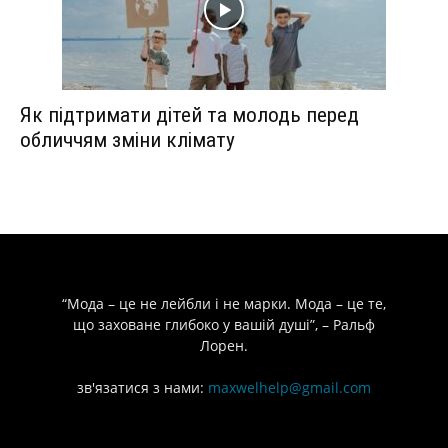
Як підтримати дітей та молодь перед
обличчям зміни клімату
“Мода – це не лейбли і не марки. Мода – це те,
що заховане глибоко у вашій душі”, – Ральф
Лорен.
зв'язатися з нами:
maxwelhelp@gmail.com