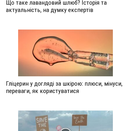
Що таке лавандовий шлюб? Історія та
актуальність, на думку експертів
Гліцерин у догляді за шкірою: плюси, мінуси,
переваги, як користуватися