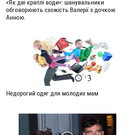
«Як дві краплі води»: шанувальники
обговорюють схожість Валерії з дочкою
Анною.
Недорогий одяг для молодих мам