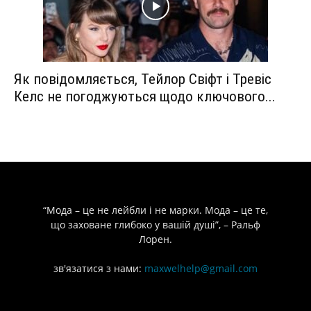
Як повідомляється, Тейлор Свіфт і Тревіс
Келс не погоджуються щодо ключового...
“Мода – це не лейбли і не марки. Мода – це те,
що заховане глибоко у вашій душі”, – Ральф
Лорен.
зв'язатися з нами:
maxwelhelp@gmail.com