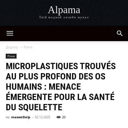
Alpama
Твій модний онлайн жунал
Додому
Різне
Різне
MICROPLASTIQUES TROUVÉS
AU PLUS PROFOND DES OS
HUMAINS : MENACE
ÉMERGENTE POUR LA SANTÉ
DU SQUELETTE
по
maxwelhelp
-
02.12.2025
20