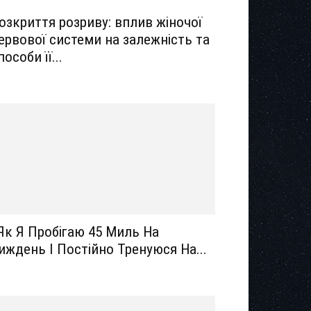
озкриття розриву: вплив жіночої
ервової системи на залежність та
пособи її...
Як Я Пробігаю 45 Миль На
иждень І Постійно Тренуюся На...