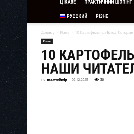
ЦІКАВЕ
ПРАКТИЧНИЙ ШОПІНГ
РУССКИЙ
РІЗНЕ
Додому
Різне
10 Картофельных Блюд, Которы
Різне
10 КАРТОФЕЛ
НАШИ ЧИТАТЕ
по
maxwelhelp
-
02.12.2025
30