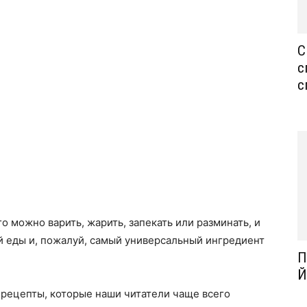
С
с
с
о можно варить, жарить, запекать или разминать, и
й еды и, пожалуй, самый универсальный ингредиент
П
Й
 рецепты, которые наши читатели чаще всего