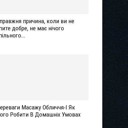
правжня причина, коли ви не
пите добре, не має нічого
пільного...
ереваги Масажу Обличчя-І Як
ого Робити В Домашніх Умовах