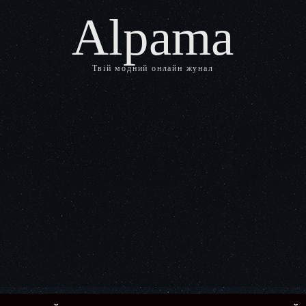
Alpama
Твій модний онлайн жунал