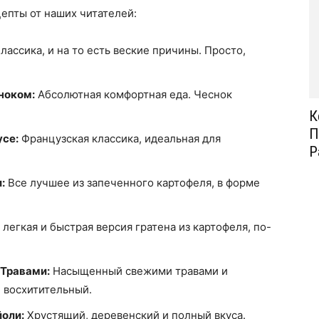
епты от наших читателей:
лассика, и на то есть веские причины. Просто,
ноком:
Абсолютная комфортная еда. Чеснок
К
П
усе:
Французская классика, идеальная для
Р
:
Все лучшее из запеченного картофеля, в форме
легкая и быстрая версия гратена из картофеля, по-
 Травами:
Насыщенный свежими травами и
и восхитительный.
оли:
Хрустящий, деревенский и полный вкуса.