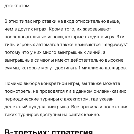
джекпотом.
В этих типах игр ставки на вход относительно выше,
чем в других играх. Кроме того, их завоевывают
последовательные игроки, которые входят в игру. Эти
типы игровых автоматов также называются “megaways”,
потому что у них много выигрышных линий, а
выигрышные символы имеют действительно высокие
суммы, которые могут достигать 1 миллиона долларов.
Помимо выбора конкретной игры, вы также можете
посмотреть, не проводятся ли в данном онлайн-казино
периодические турниры с джекпотом, где указан
денежный пул для выигрыша. Все правила и положения
таких турниров доступны на сайтах казино.
В-третьих: стратегия