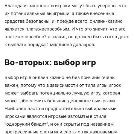
Благодаря законности игроки могут быть уверены, что
их потенциальные выигрыши, а также внесенные
средства безопасны, и, прежде всего, онлайн-казино
является платежеспособным. И что это значит, что это
платежеспособно? а значит, он должен быть готов даже
к выплате порядка 1 миллиона долларов.
Во-вторых: выбор игр
Выбор игр в онлайн казино не без причины очень
важен, потому что в зависимости от типа игры игрок
может выбрать потенциально лучшую игру, которая
может обеспечить большие денежные выигрыши.
Наиболее часто и предпочтительно выбираемыми
игроками являются игровые автоматы в стиле
“однорукий бандит”, и они скрыты под названием
прогрессивные слоты или слоты с так называемым