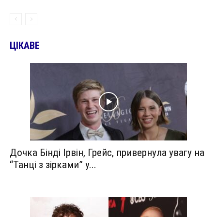
ЦІКАВЕ
Дочка Бінді Ірвін, Грейс, привернула увагу на
“Танці з зірками” у...