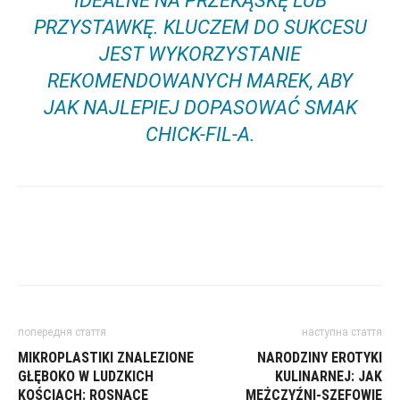
IDEALNE NA PRZEKĄSKĘ LUB
PRZYSTAWKĘ. KLUCZEM DO SUKCESU
JEST WYKORZYSTANIE
REKOMENDOWANYCH MAREK, ABY
JAK NAJLEPIEJ DOPASOWAĆ SMAK
CHICK-FIL-A.
попередня стаття
наступна стаття
MIKROPLASTIKI ZNALEZIONE
NARODZINY EROTYKI
GŁĘBOKO W LUDZKICH
KULINARNEJ: JAK
KOŚCIACH: ROSNĄCE
MĘŻCZYŹNI-SZEFOWIE