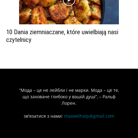
10 Dania ziemniaczane, które uwielbiają nasi
czytelnicy
“Мода – це не лейбли і не марки. Мода – це те,
що заховане глибоко у вашій душі”, – Ральф
Лорен.
зв'язатися з нами:
maxwelhelp@gmail.com