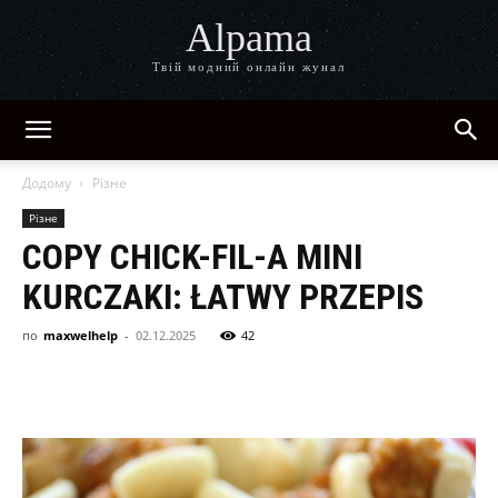
Alpama
Твій модний онлайн жунал
Додому
Різне
Різне
COPY CHICK-FIL-A MINI
KURCZAKI: ŁATWY PRZEPIS
по
maxwelhelp
-
02.12.2025
42