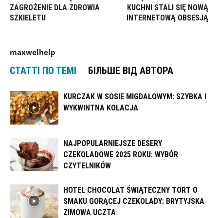
ZAGROŻENIE DLA ZDROWIA
KUCHNI STALI SIĘ NOWĄ
SZKIELETU
INTERNETOWĄ OBSESJĄ
maxwelhelp
СТАТТІ ПО ТЕМІ
БІЛЬШЕ ВІД АВТОРА
KURCZAK W SOSIE MIGDAŁOWYM: SZYBKA I
WYKWINTNA KOLACJA
NAJPOPULARNIEJSZE DESERY
CZEKOLADOWE 2025 ROKU: WYBÓR
CZYTELNIKÓW
HOTEL CHOCOLAT ŚWIĄTECZNY TORT O
SMAKU GORĄCEJ CZEKOLADY: BRYTYJSKA
ZIMOWA UCZTA