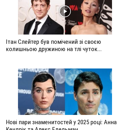
Ітан Слейтер був помічений зі своєю
колишньою дружиною на тлі чуток...
Нові пари знаменитостей у 2025 році: Анна
Кендрік та Алекс Едельман...