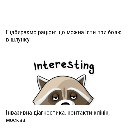
Підбираємо раціон: що можна їсти при болю
в шлунку
Інвазивна діагностика, контакти клінік,
москва