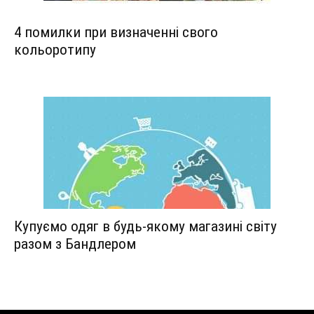
4 помилки при визначенні свого
кольоротипу
Купуємо одяг в будь-якому магазині світу
разом з Бандлером