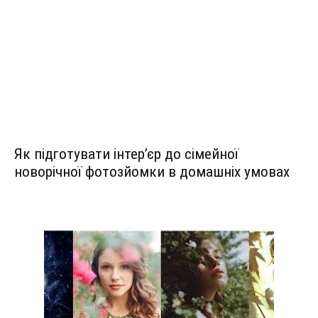
Як підготувати інтер’єр до сімейної
новорічної фотозйомки в домашніх умовах