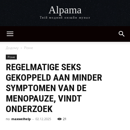
Alpama
Твій модний онлайн жунал
Додому
Різне
Різне
REGELMATIGE SEKS
GEKOPPELD AAN MINDER
SYMPTOMEN VAN DE
MENOPAUZE, VINDT
ONDERZOEK
по
maxwelhelp
-
02.12.2025
21