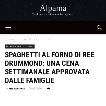
Alpama
Твій модний онлайн жунал
Додому
Ultime notizie e articoli
Ultime notizie e articoli
SPAGHETTI AL FORNO DI REE
DRUMMOND: UNA CENA
SETTIMANALE APPROVATA
DALLE FAMIGLIE
по
maxwelhelp
-
28.03.2026
14