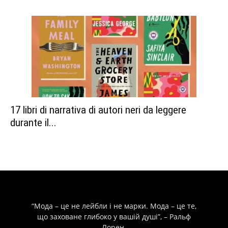
17 libri di narrativa di autori neri da leggere
durante il...
“Мода – це не лейбли і не марки. Мода – це те,
що заховане глибоко у вашій душі”, – Ральф
Лорен.