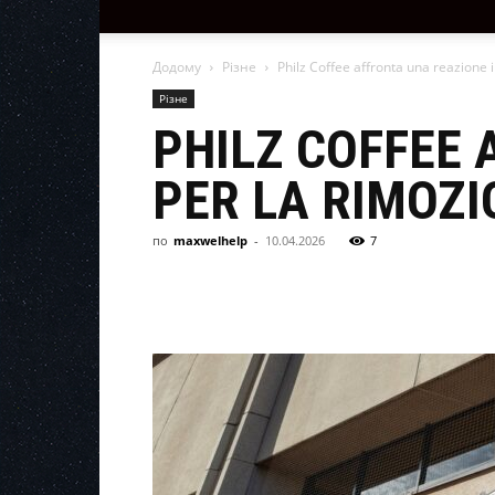
Додому
Різне
Philz Coffee affronta una reazione i
Різне
PHILZ COFFEE 
PER LA RIMOZI
по
maxwelhelp
-
10.04.2026
7