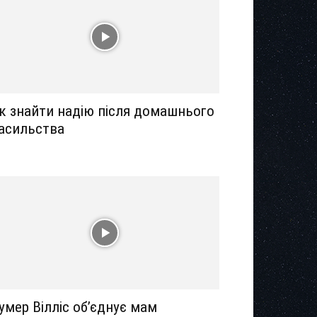
к знайти надію після домашнього
асильства
умер Вілліс об’єднує мам