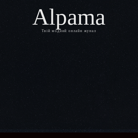
Alpama
Твій модний онлайн жунал