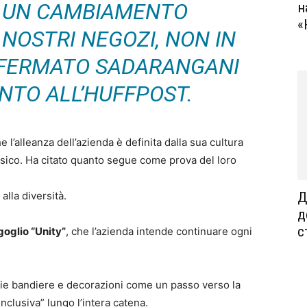
DI UN CAMBIAMENTO
н
«
 NOSTRI NEGOZI, NON IN
AFFERMATO SADARANGANI
NTO ALL’HUFFPOST.
 l’alleanza dell’azienda è definita dalla sua cultura
isico. Ha citato quanto segue come prova del loro
alla diversità.
Д
д
с
goglio “Unity”
, che l’azienda intende continuare ogni
rie bandiere e decorazioni come un passo verso la
nclusiva” lungo l’intera catena.