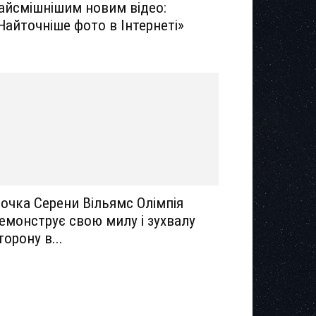
айсмішнішим новим відео:
Найточніше фото в Інтернеті»
очка Серени Вільямс Олімпія
емонструє свою милу і зухвалу
торону в...