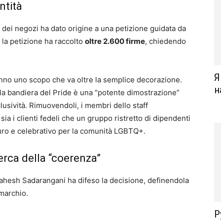
ntità
i dei negozi ha dato origine a una petizione guidata da
, la petizione ha raccolto
oltre 2.600 firme
, chiedendo
Я
nno uno scopo che va oltre la semplice decorazione.
н
lla bandiera del Pride è una “potente dimostrazione”
lusività. Rimuovendoli, i membri dello staff
sia i clienti fedeli che un gruppo ristretto di dipendenti
ro e celebrativo per la comunità LGBTQ+.
rca della “coerenza”
 Mahesh Sadarangani ha difeso la decisione, definendola
 marchio.
Р