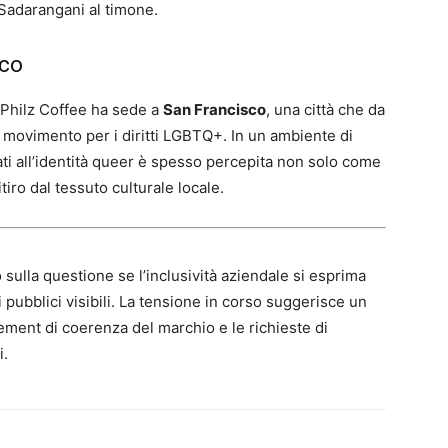
 Sadarangani al timone.
sco
 Philz Coffee ha sede a
San Francisco
, una città che da
l movimento per i diritti LGBTQ+. In un ambiente di
ati all’identità queer è spesso percepita non solo come
ro dal tessuto culturale locale.
o sulla questione se l’inclusività aziendale si esprima
 pubblici visibili. La tensione in corso suggerisce un
ement di coerenza del marchio e le richieste di
i.