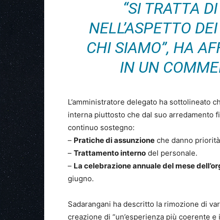
“SI TRATTA 
NELL’ASPETTO DEI
CHI SIAMO”, HA 
IN UN COMME
L’amministratore delegato ha sottolineato che
interna piuttosto che dal suo arredamento f
continuo sostegno:
–
Pratiche di assunzione
che danno priorità 
–
Trattamento interno
del personale.
–
La celebrazione annuale del mese dell’or
giugno.
Sadarangani ha descritto la rimozione di va
creazione di “un’esperienza più coerente e i