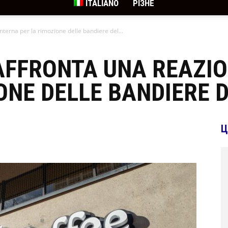
ITALIANO
РІЗНЕ
nterna per la rimozione delle bandiere del...
AFFRONTA UNA REAZI
ONE DELLE BANDIERE D
Ц