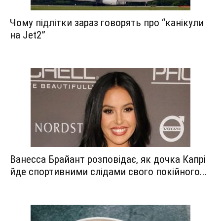
Чому підлітки зараз говорять про “канікули
на Jet2”
Ванесса Брайант розповідає, як дочка Капрі
йде спортивними слідами свого покійного...