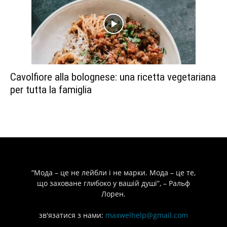
Cavolfiore alla bolognese: una ricetta vegetariana
per tutta la famiglia
“Мода – це не лейбли і не марки. Мода – це те,
що заховане глибоко у вашій душі”, – Ральф
Лорен.
зв'язатися з нами:
maxwelhelp@gmail.com