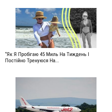
“Як Я Пробігаю 45 Миль На Тиждень І
Постійно Тренуюся На...