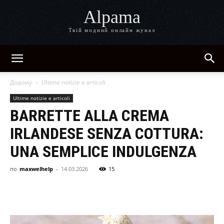
Alpama
Твій модний онлайн жунал
Додому
Ultime notizie e articoli
Ultime notizie e articoli
BARRETTE ALLA CREMA
IRLANDESE SENZA COTTURA:
UNA SEMPLICE INDULGENZA
по
maxwelhelp
-
14.03.2026
15