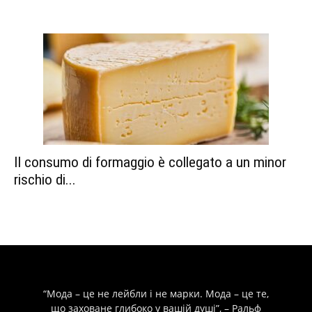
Il consumo di formaggio è collegato a un minor
rischio di...
“Мода – це не лейбли і не марки. Мода – це те,
що заховане глибоко у вашій душі”, – Ральф