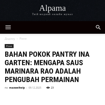
Alpama
Твій модний онлайн жунал
Додому
Різне
Різне
BAHAN POKOK PANTRY INA
GARTEN: MENGAPA SAUS
MARINARA RAO ADALAH
PENGUBAH PERMAINAN
по
maxwelhelp
-
09.12.2025
23