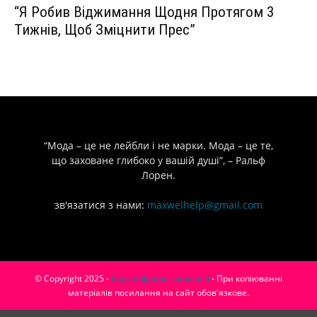
“Я Робив Віджимання Щодня Протягом 3
Тижнів, Щоб Зміцнити Прес”
“Мода – це не лейбли і не марки. Мода – це те,
що заховане глибоко у вашій душі”, – Ральф
Лорен.
зв'язатися з нами:
maxwelhelp@gmail.com
© Copyright 2025 -
https://alpama.com.ua/id
- При копіюванні
матеріалів посилання на сайт обов'язкове.