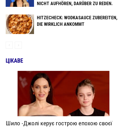
ICHT AUFHÖREN, DARÜBER ZU REDEN.
HITZECHECK: WODKASAUCE ZUBEREITEN,
DIE WIRKLICH ANKOMMT
ЦІКАВЕ
Шило -Джолі керує гострою епохою своєї