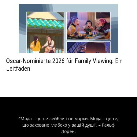
Oscar-Nominierte 2026 für Family Viewing: Ein
Leitfaden
“Мода – це не лейбли і не марки. Мода – це те,
що заховане глибоко у вашій душі”, – Ральф
Лорен.