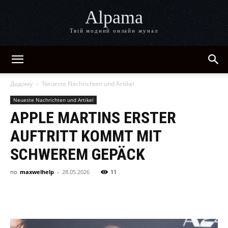
Alpama
Твій модний онлайн жунал
Додому
Neueste Nachrichten und Artikel
Neueste Nachrichten und Artikel
APPLE MARTINS ERSTER
AUFTRITT KOMMT MIT
SCHWEREM GEPÄCK
по
maxwelhelp
-
28.05.2026
11